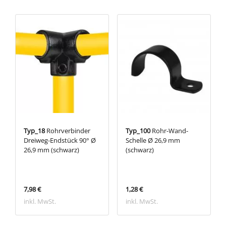
Typ_18
Rohrverbinder
Typ_100
Rohr-Wand-
Dreiweg-Endstück 90° Ø
Schelle Ø 26,9 mm
26,9 mm (schwarz)
(schwarz)
7,98 €
1,28 €
inkl. MwSt.
inkl. MwSt.