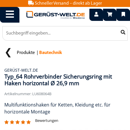
Schneller Versand – direkt ab Lager
info@geruest-welt.de
0800 15 50 550
Produkte
Bautechnik
GERÜST-WELT.DE
Typ_64 Rohrverbinder Sicherungsring mit
Haken horizontal Ø 26,9 mm
Artikelnummer: LU608064B
Multifunktionshaken für Ketten, Kleidung etc. für
horizontale Montage
Bewertungen