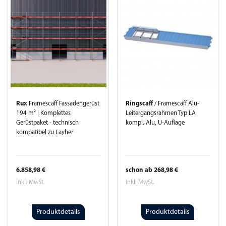
Rux
Framescaff Fassadengerüst
Ringscaff
/ Framescaff Alu-
194 m² | Komplettes
Leitergangsrahmen Typ LA
Gerüstpaket - technisch
kompl. Alu, U-Auflage
kompatibel zu Layher
6.858,98 €
schon ab 268,98 €
inkl. MwSt.
inkl. MwSt.
Produktdetails
Produktdetails