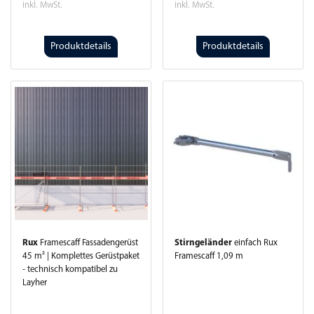
inkl. MwSt.
inkl. MwSt.
Produktdetails
Produktdetails
Rux
Framescaff Fassadengerüst
Stirngeländer
einfach Rux
45 m² | Komplettes Gerüstpaket
Framescaff 1,09 m
- technisch kompatibel zu
Layher