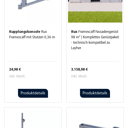
Kupplungskonsole
Rux
Rux
Framescaff Fassadengerüst
Framescaff mit Stutzen 0,36 m
98 m² | Komplettes Gerüstpaket
- technisch kompatibel zu
Layher
24,98 €
3.158,98 €
inkl. MwSt.
inkl. MwSt.
Produktdetails
Produktdetails