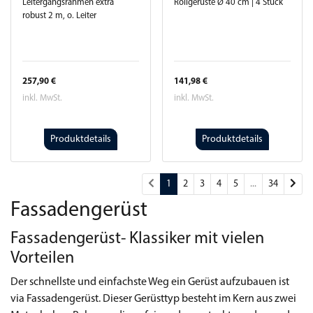
Leitergangsrahmen extra
Rollgerüste Ø 40 cm | 4 Stück
robust 2 m, o. Leiter
257,90 €
141,98 €
inkl. MwSt.
inkl. MwSt.
Produktdetails
Produktdetails
Wei
1
2
3
4
5
...
34
Fassadengerüst
Fassadengerüst- Klassiker mit vielen
Vorteilen
Der schnellste und einfachste Weg ein Gerüst aufzubauen ist
via Fassadengerüst. Dieser Gerüsttyp besteht im Kern aus zwei