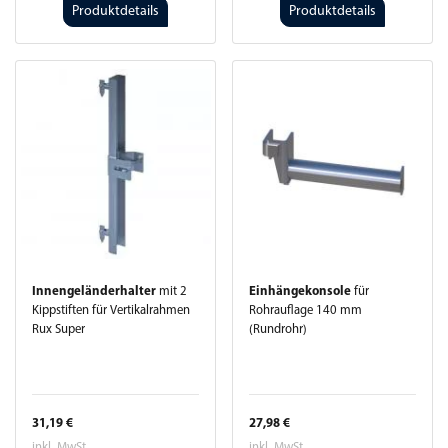
Produktdetails
Produktdetails
Innengeländerhalter
mit 2
Einhängekonsole
für
Kippstiften für Vertikalrahmen
Rohrauflage 140 mm
Rux Super
(Rundrohr)
31,19 €
27,98 €
inkl. MwSt.
inkl. MwSt.