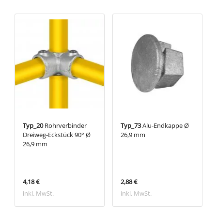
Typ_20
Rohrverbinder
Typ_73
Alu-Endkappe Ø
Dreiweg-Eckstück 90° Ø
26,9 mm
26,9 mm
4,18 €
2,88 €
inkl. MwSt.
inkl. MwSt.