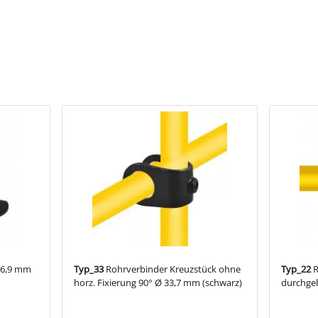
zu verbinden.
und Ausstattung
ehäuse
 Hinweise
l LU608075A passend für Ø 21,3 mm
l LU608075BC passend für Ø 26,9 & 33,7 mm
l LU608075DEF passend für Ø 42,4 & 48,3 & 60,3 mm
26,9 mm
Typ_33
Rohrverbinder Kreuzstück ohne
Typ_22
R
horz. Fixierung 90° Ø 33,7 mm (schwarz)
durchge