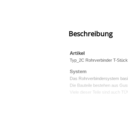
Beschreibung
Artikel
Typ_2C Rohrverbinder T-Stück
System
Das Rohrverbindersystem basi
Die Bauteile bestehen aus Guss
Viele dieser Teile sind auch TÜV
Anwendung
Der Rohrverbinder Typ 2 „T-Stü
horizontale mit einem Durchme
als oberer Rohrverbinder für G