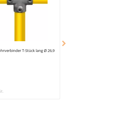
hrverbinder T-Stück lang Ø 26,9
Typ_6
Rohrverbinder Bogen 90° Ø 
mm
4,08 €
St.
inkl. MwSt.