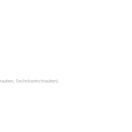
rauben, Sechskantschrauben).
schen zwei Rohren, das
n 26,9 mm. Er eignet sich gut
den, um zwei horizontale Rohre