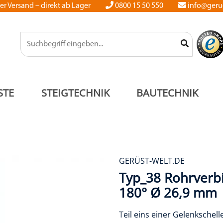
er Versand – direkt ab Lager
0800 15 50 550
info@gerue
STE
STEIGTECHNIK
BAUTECHNIK
GERÜST-WELT.DE
Typ_38 Rohrverb
180° Ø 26,9 mm
Teil eins einer Gelenkschell