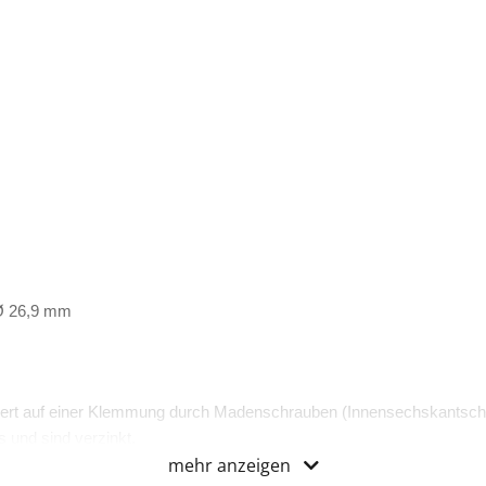
 Ø 26,9 mm
ert auf einer Klemmung durch Madenschrauben (Innensechskantsch
 und sind verzinkt.
mehr anzeigen
zertifiziert.