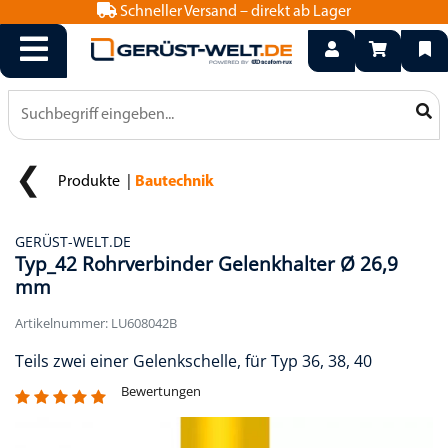
Schneller Versand – direkt ab Lager
info@geruest-welt.de
0800 15 50 550
Produkte
Bautechnik
GERÜST-WELT.DE
Typ_42 Rohrverbinder Gelenkhalter Ø 26,9
mm
Artikelnummer: LU608042B
Teils zwei einer Gelenkschelle, für Typ 36, 38, 40
Bewertungen