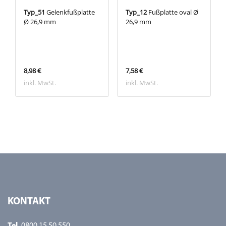
Typ_51
Gelenkfußplatte
Typ_12
Fußplatte oval Ø
Ø 26,9 mm
26,9 mm
8,98 €
7,58 €
inkl. MwSt.
inkl. MwSt.
KONTAKT