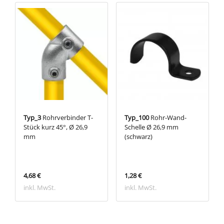
Typ_3
Rohrverbinder T-
Typ_100
Rohr-Wand-
Stück kurz 45°, Ø 26,9
Schelle Ø 26,9 mm
mm
(schwarz)
4,68 €
1,28 €
inkl. MwSt.
inkl. MwSt.