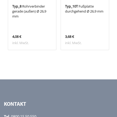
Typ_8
Rohrverbinder
Typ_10T
Fußplatte
gerade (außen) Ø 26,9
durchgehend Ø 26,9 mm
mm
4,08 €
3,68 €
inkl. MwSt.
inkl. MwSt.
KONTAKT