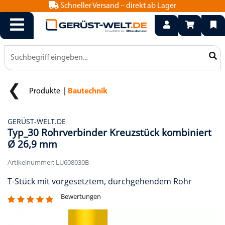
Schneller Versand – direkt ab Lager
info@geruest-welt.de
0800 15 50 550
Produkte
Bautechnik
GERÜST-WELT.DE
Typ_30 Rohrverbinder Kreuzstück kombiniert
Ø 26,9 mm
Artikelnummer: LU608030B
T-Stück mit vorgesetztem, durchgehendem Rohr
Bewertungen