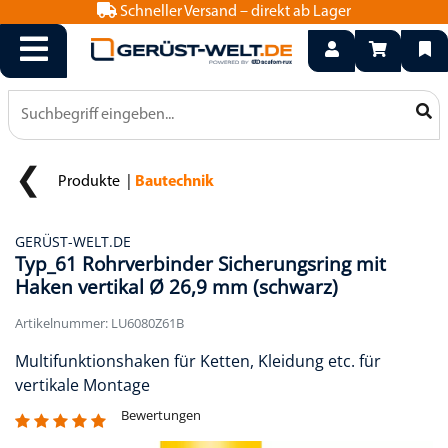
Schneller Versand – direkt ab Lager
info@geruest-welt.de
0800 15 50 550
Produkte
Bautechnik
GERÜST-WELT.DE
Typ_61 Rohrverbinder Sicherungsring mit
Haken vertikal Ø 26,9 mm (schwarz)
Artikelnummer: LU6080Z61B
Multifunktionshaken für Ketten, Kleidung etc. für
vertikale Montage
Bewertungen