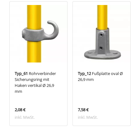
Typ_61
Rohrverbinder
Typ_12
Fußplatte oval Ø
Sicherungsring mit
26,9 mm
Haken vertikal Ø 26,9
mm
2,08 €
7,58 €
inkl. MwSt.
inkl. MwSt.