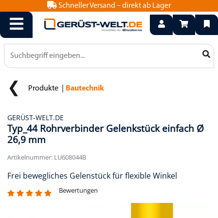
Schneller Versand – direkt ab Lager
info@geruest-welt.de
0800 15 50 550
Produkte
Bautechnik
GERÜST-WELT.DE
Typ_44 Rohrverbinder Gelenkstück einfach Ø
26,9 mm
Artikelnummer: LU608044B
Frei bewegliches Gelenstück für flexible Winkel
Bewertungen