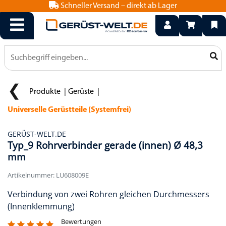
Schneller Versand – direkt ab Lager
info@geruest-welt.de
0800 15 50 550
Produkte
Gerüste
Universelle Gerüstteile (Systemfrei)
GERÜST-WELT.DE
Typ_9 Rohrverbinder gerade (innen) Ø 48,3
mm
Artikelnummer: LU608009E
Verbindung von zwei Rohren gleichen Durchmessers
(Innenklemmung)
Bewertungen