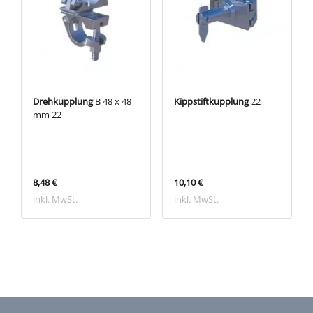
Drehkupplung
B 48 x 48
Kippstiftkupplung
22
mm 22
8,48 €
10,10 €
inkl. MwSt.
inkl. MwSt.