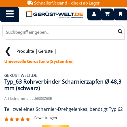
Schneller Versand – direkt ab Lager
info@geruest-welt.de
0800 15 50 550
Produkte
Gerüste
Universelle Gerüstteile (Systemfrei)
GERÜST-WELT.DE
Typ_63 Rohrverbinder Scharnierzapfen Ø 48,3
mm (schwarz)
Artikelnummer: LU6080Z63E
Teil zwei eines Scharnier-Drehgelenkes, benötigt Typ 62
Bewertungen