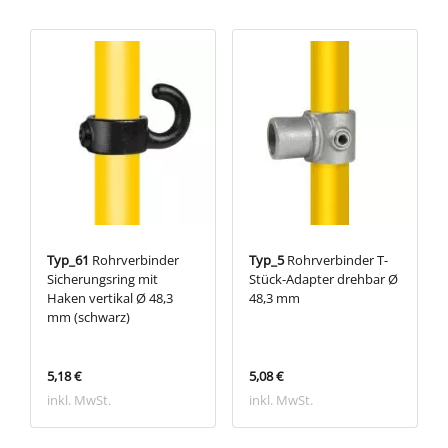
Typ_61
Rohrverbinder
Typ_5
Rohrverbinder T-
Sicherungsring mit
Stück-Adapter drehbar Ø
Haken vertikal Ø 48,3
48,3 mm
mm (schwarz)
5,18 €
5,08 €
inkl. MwSt.
inkl. MwSt.