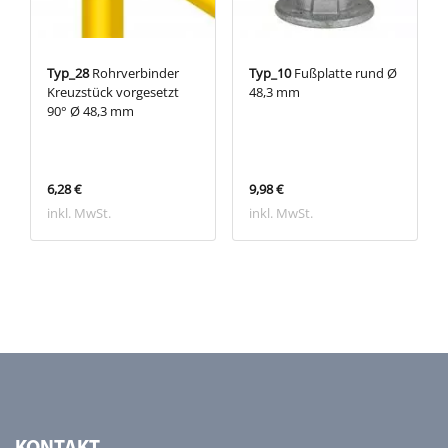
Typ_28
Rohrverbinder
Typ_10
Fußplatte rund Ø
Kreuzstück vorgesetzt
48,3 mm
90° Ø 48,3 mm
6,28 €
9,98 €
inkl. MwSt.
inkl. MwSt.