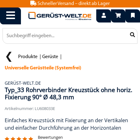
Schneller Versand – direkt ab Lager
info@geruest-welt.de
0800 15 50 550
Produkte
Gerüste
Universelle Gerüstteile (Systemfrei)
GERÜST-WELT.DE
Typ_33 Rohrverbinder Kreuzstück ohne horiz.
Fixierung 90° Ø 48,3 mm
Artikelnummer: LU608033E
Einfaches Kreuzstück mit Fixierung an der Vertikalen
und einfacher Durchführung an der Horizontalen
Bewertungen