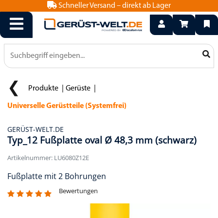
Schneller Versand – direkt ab Lager
info@geruest-welt.de
0800 15 50 550
Produkte
Gerüste
Universelle Gerüstteile (Systemfrei)
GERÜST-WELT.DE
Typ_12 Fußplatte oval Ø 48,3 mm (schwarz)
Artikelnummer: LU6080Z12E
Fußplatte mit 2 Bohrungen
Bewertungen