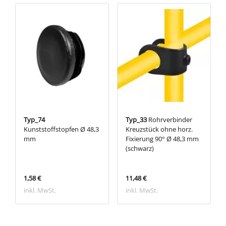
Typ_74
Typ_33
Rohrverbinder
Kunststoffstopfen Ø 48,3
Kreuzstück ohne horz.
mm
Fixierung 90° Ø 48,3 mm
(schwarz)
1,58 €
11,48 €
inkl. MwSt.
inkl. MwSt.