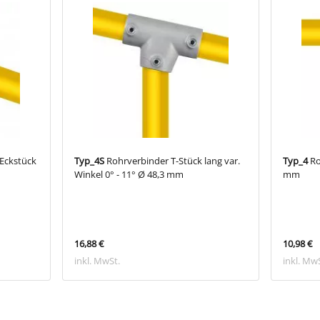
Eckstück
Typ_4S
Rohrverbinder T-Stück lang var.
Typ_4
Ro
Winkel 0° - 11° Ø 48,3 mm
mm
16,88 €
10,98 €
inkl. MwSt.
inkl. Mw