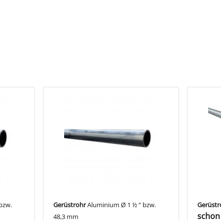
euzstück Gefälle 0-11˚“ schließt zwei Rohrenden in einem Winkel vo
z.B. für Geländerverläufe an Rampen oder abschüssigem Gelände benö
und Ausstattung
ehäuse
 Hinweise
l LU608075A passend für Ø 21,3 mm
l LU608075BC passend für Ø 26,9 & 33,7 mm
l LU608075DEF passend für Ø 42,4 & 48,3 & 60,3 mm
bzw.
Gerüstrohr
Aluminium Ø 1 ½ “ bzw.
Gerüstr
schon 
48,3 mm