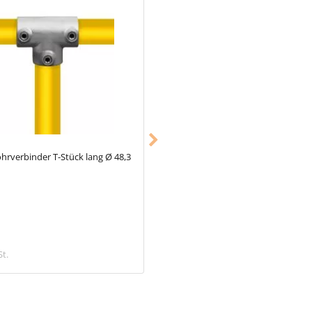
hrverbinder T-Stück lang Ø 48,3
Typ_22
Rohrverbinder Kreuzstück
durchgehend 90° Ø 48,3 mm
9,68 €
St.
inkl. MwSt.