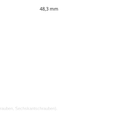
48,3 mm
rauben, Sechskantschrauben).