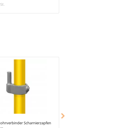
schon ab 2.058,88 €
St.
inkl. MwSt.
ohrverbinder Scharnierzapfen
Typ_64
Rohrverbinder Sicherungsr