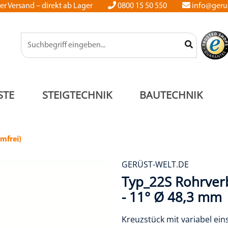
er Versand – direkt ab Lager
0800 15 50 550
info@gerue
STE
STEIGTECHNIK
BAUTECHNIK
emfrei)
GERÜST-WELT.DE
Typ_22S Rohrverb
- 11° Ø 48,3 mm
Kreuzstück mit variabel ein