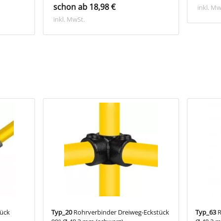
schon ab 18,98 €
inkl. Mw
inkl. MwSt.
tück
Typ_20
Rohrverbinder Dreiweg-Eckstück
Typ_63
R