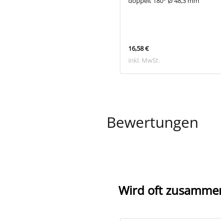
arz)
doppelt 180° Ø 48,3 mm
€
16,58 €
 MwSt.
inkl. MwSt.
Bewertungen
Wird oft zusamme