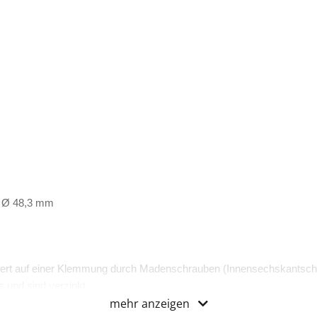
, Ø 48,3 mm
ert auf einer Klemmung durch Madenschrauben (Innensechskantsch
 und sind verzinkt.
mehr anzeigen
zertifiziert.