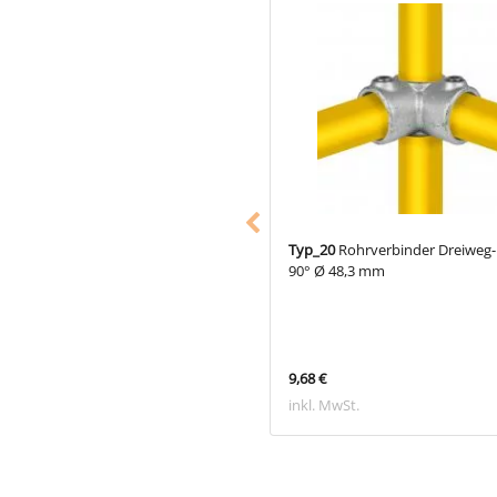
22
Rohrverbinder Kreuzstück
Typ_20
Rohrverbinder Dreiweg-
hgehend 90° Ø 48,3 mm
90° Ø 48,3 mm
€
9,68 €
 MwSt.
inkl. MwSt.