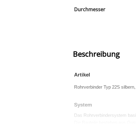
Durchmesser
Beschreibung
Artikel
Rohrverbinder Typ 22S silbern
System
Das Rohrverbindersystem basi
Die Bauteile bestehen aus Guss
Viele dieser Teile sind auch TÜV 