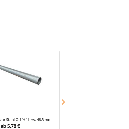
n 90-79˚ an ein durchgehendes
tigt.
ohr
Stahl Ø 1 ½ “ bzw. 48,3 mm
Gerüstrohr
Stahl Ø 1 ½ “ bzw. 48,
ab 5,78 €
1 Paket