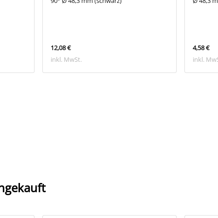
90° Ø 48,3 mm (schwarz)
Ø 48,3 
12,08 €
4,58 €
inkl. MwSt.
inkl. Mw
ngekauft