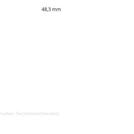
48,3 mm
rauben, Sechskantschrauben).