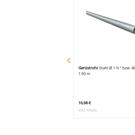
18
Rohrverbinder Dreiweg-Endstück
Gerüstrohr
Stahl Ø 1 ½ “ bzw. 
Ø 48,3 mm
1.50 m
 €
16,98 €
 MwSt.
inkl. MwSt.