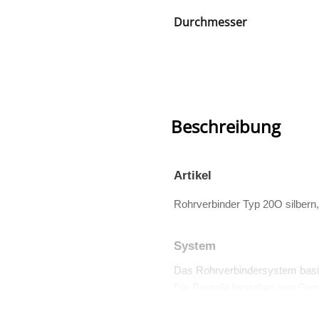
Durchmesser
Beschreibung
Artikel
Rohrverbinder Typ 20O silber
System
Das Rohrverbindersystem basi
Die Bauteile bestehen aus Guss
Viele dieser Teile sind auch TÜV 