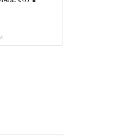
n vertikal Ø 48,3 mm
37,18 €
St.
inkl. MwSt.