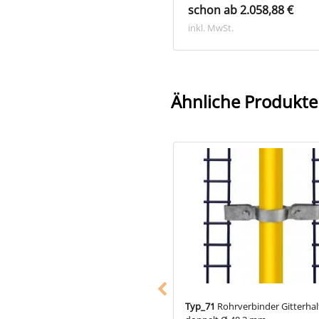
on ab 2.198,40 €
schon ab 2.058,88 €
. MwSt.
inkl. MwSt.
Ähnliche Produkte
60
Rohrverbinder Sicherungsring Ø
Typ_71
Rohrverbinder Gitterhal