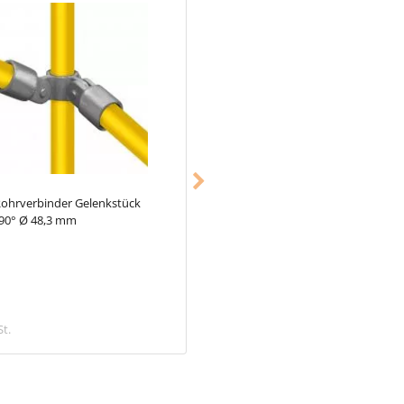
ohrverbinder Gelenkstück
Typ_18
Rohrverbinder Dreiweg-En
 90° Ø 48,3 mm
90° Ø 48,3 mm
11,28 €
St.
inkl. MwSt.