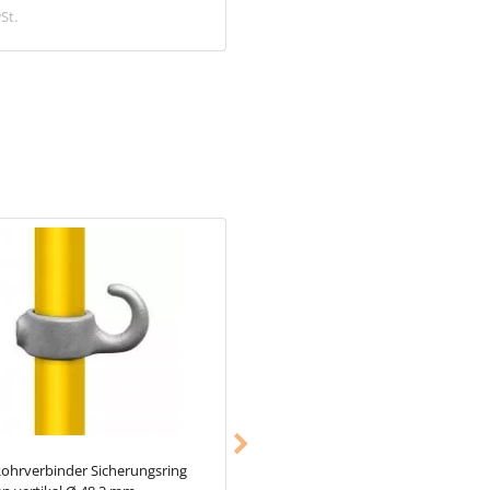
schon ab 2.198,40 €
St.
inkl. MwSt.
ohrverbinder Sicherungsring
Typ_54
Bodenhülse Ø 48,3 mm