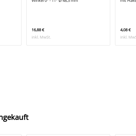
Winkel 0° - 11° Ø 48,3 mm
mit Hake
16,88 €
4,08 €
inkl. MwSt.
inkl. Mw
ngekauft