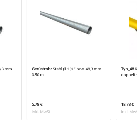
48,3 mm
Gerüstrohr
Stahl Ø 1 ½ “ bzw. 48,3 mm
Typ_48
R
0.50 m
doppelt
5,78 €
18,78 €
inkl. MwSt.
inkl. Mw