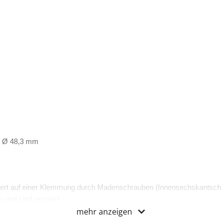
n, Ø 48,3 mm
ert auf einer Klemmung durch Madenschrauben (Innensechskantsch
 und sind verzinkt.
mehr anzeigen
zertifiziert.