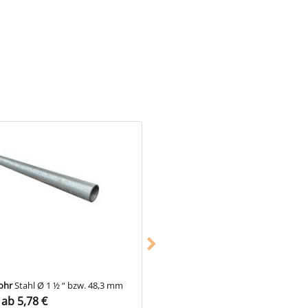
 Winkel an ein durchgehendes
tigt werden. Durch den
ohr
Stahl Ø 1 ½ “ bzw. 48,3 mm
Gerüstrohr
Aluminium Ø 1 ½ “ bzw
ab 5,78 €
48,3 mm, 1 Paket