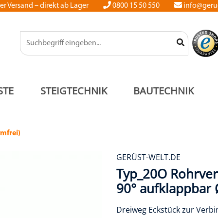
er Versand – direkt ab Lager
0800 15 50 550
info@gerue
STE
STEIGTECHNIK
BAUTECHNIK
emfrei)
GERÜST-WELT.DE
Typ_20O Rohrver
90° aufklappbar
Dreiweg Eckstück zur Verb