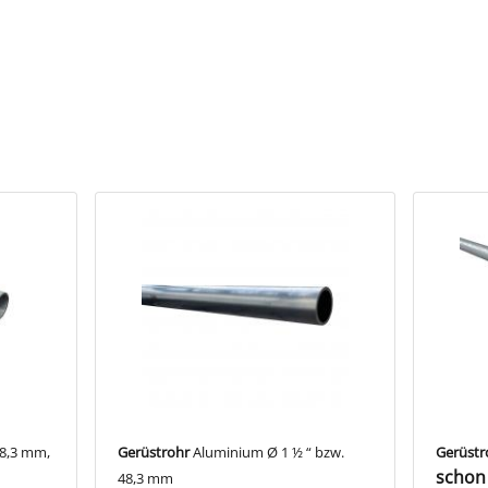
eiweg-Eckstück aufklappbar“ schließt zwei Rohrenden in einem 90˚
inder zur Gruppe der Bauteile, die für dreidimensionales Bauen benö
das Bauteil insbesondere zur nachträglichen Montage.
und Ausstattung
ehäuse
 Hinweise
l LU608075A passend für Ø 21,3 mm
l LU608075BC passend für Ø 26,9 & 33,7 mm
l LU608075DEF passend für Ø 42,4 & 48,3 & 60,3 mm
48,3 mm,
Gerüstrohr
Aluminium Ø 1 ½ “ bzw.
Gerüstr
schon 
48,3 mm