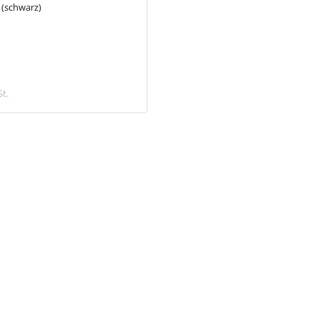
(schwarz)
26,9 mm
4,18 €
St.
inkl. MwSt.