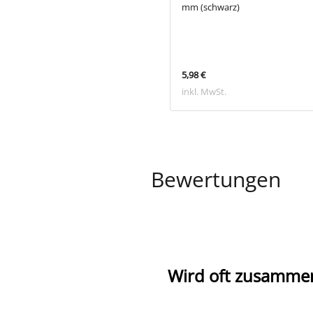
 mm
mm (schwarz)
€
5,98 €
 MwSt.
inkl. MwSt.
Bewertungen
Wird oft zusamme