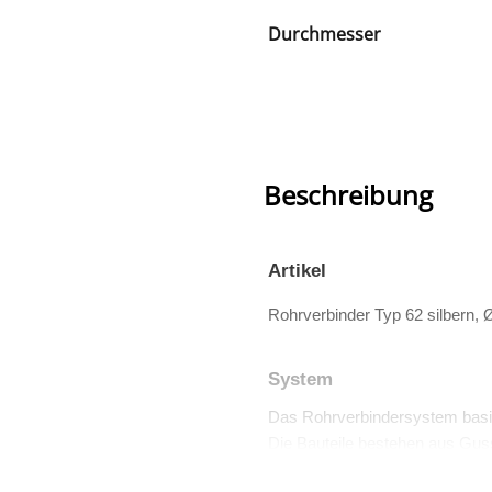
Durchmesser
Beschreibung
Artikel
Rohrverbinder Typ 62 silbern,
System
Das Rohrverbindersystem basi
Die Bauteile bestehen aus Guss
Viele dieser Teile sind auch TÜV 