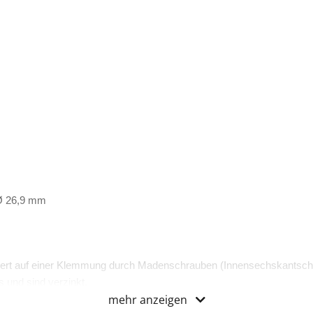
 Ø 26,9 mm
ert auf einer Klemmung durch Madenschrauben (Innensechskantsch
 und sind verzinkt.
mehr anzeigen
zertifiziert.