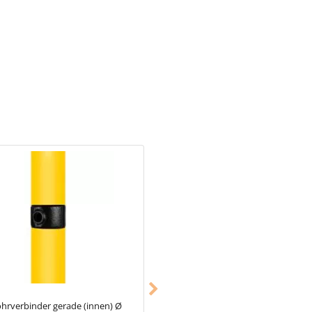
Konstruktionen wie Tore in
iers.
hrverbinder gerade (innen) Ø
Typ_32
Rohrverbinder T-Stück offe