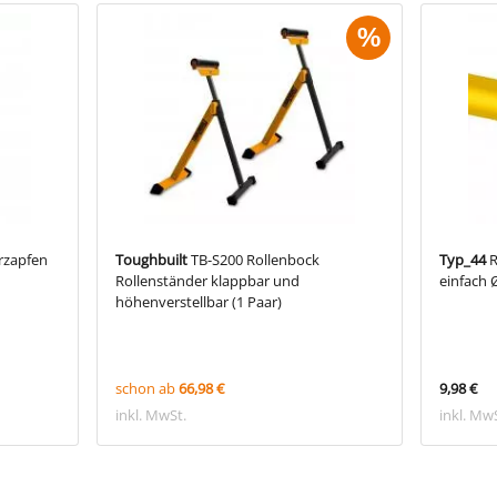
%
rzapfen
Toughbuilt
TB-S200 Rollenbock
Typ_44
R
Rollenständer klappbar und
einfach 
höhenverstellbar (1 Paar)
schon ab
66,98 €
9,98 €
inkl. MwSt.
inkl. Mw