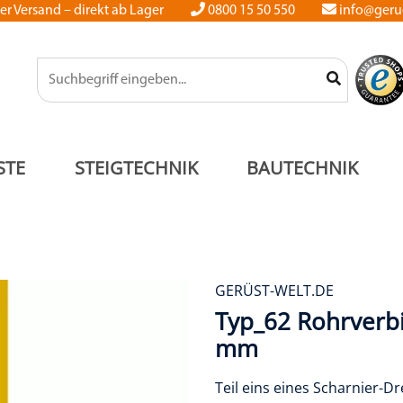
er Versand – direkt ab Lager
0800 15 50 550
info@gerue
STE
STEIGTECHNIK
BAUTECHNIK
GERÜST-WELT.DE
Typ_62 Rohrverb
mm
Teil eins eines Scharnier-D