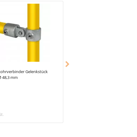
ohrverbinder Gelenkstück
Typ_70
Rohrverbinder Gitterhalter
Ø 48,3 mm
einfach Ø 26,9 mm
1,68 €
St.
inkl. MwSt.