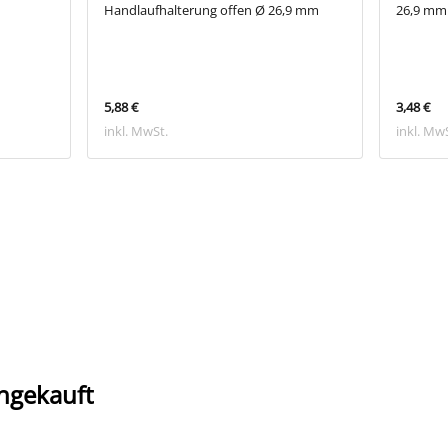
Handlaufhalterung offen Ø 26,9 mm
26,9 mm 
5,88 €
3,48 €
inkl. MwSt.
inkl. Mw
ngekauft