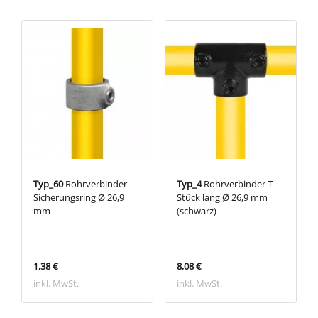
Typ_60
Rohrverbinder
Typ_4
Rohrverbinder T-
Sicherungsring Ø 26,9
Stück lang Ø 26,9 mm
mm
(schwarz)
1,38 €
8,08 €
inkl. MwSt.
inkl. MwSt.