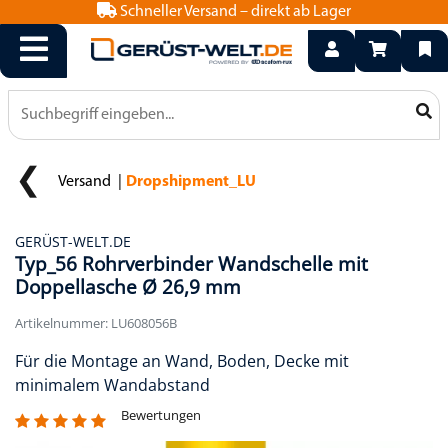
Schneller Versand – direkt ab Lager
info@geruest-welt.de
0800 15 50 550
Versand
Dropshipment_LU
GERÜST-WELT.DE
Typ_56 Rohrverbinder Wandschelle mit
Doppellasche Ø 26,9 mm
Artikelnummer: LU608056B
Für die Montage an Wand, Boden, Decke mit
minimalem Wandabstand
Bewertungen