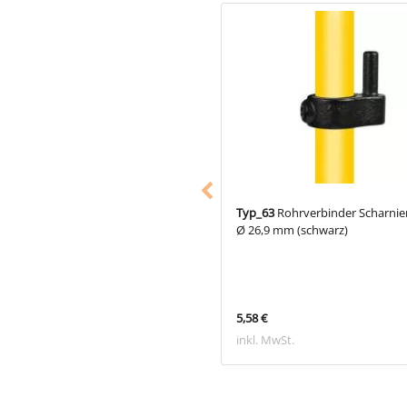
62
Rohrverbinder Scharnierauge Ø
Typ_63
Rohrverbinder Scharnie
 mm (schwarz)
Ø 26,9 mm (schwarz)
€
5,58 €
 MwSt.
inkl. MwSt.