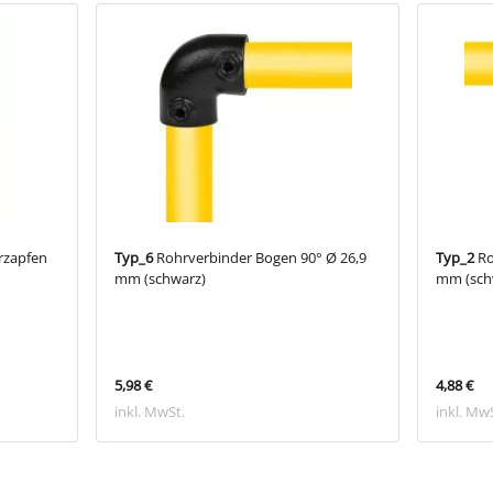
rzapfen
Typ_6
Rohrverbinder Bogen 90° Ø 26,9
Typ_2
Ro
mm (schwarz)
mm (sch
5,98 €
4,88 €
inkl. MwSt.
inkl. Mw