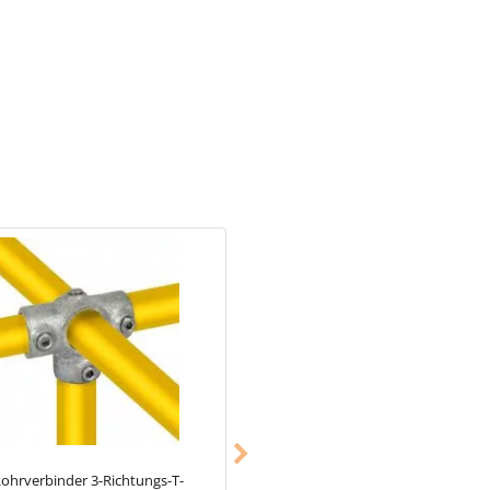
ungsauge, was insbesondere in
ohrverbinder 3-Richtungs-T-
Typ_9
Rohrverbinder gerade (innen