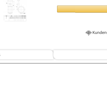
Kundens
s