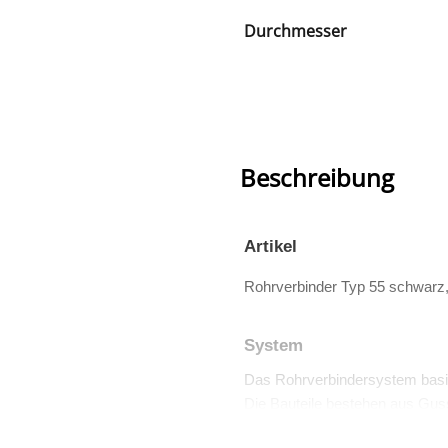
Durchmesser
Beschreibung
Artikel
Rohrverbinder Typ 55 schwarz
System
Das Rohrverbindersystem basi
Die Bauteile bestehen aus Guss
Viele dieser Teile sind auch TÜV 