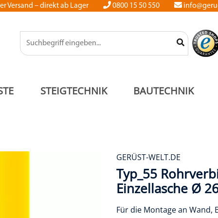
er Versand – direkt ab Lager
0800 15 50 550
info@gerue
STE
STEIGTECHNIK
BAUTECHNIK
GERÜST-WELT.DE
Typ_55 Rohrverb
Einzellasche Ø 2
Für die Montage an Wand,