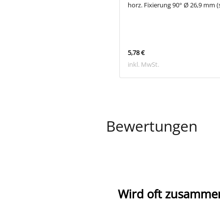
 mm
horz. Fixierung 90° Ø 26,9 mm 
€
5,78 €
 MwSt.
inkl. MwSt.
Bewertungen
Wird oft zusamme