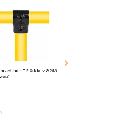
hrverbinder T-Stück kurz Ø 26,9
Typ_62
Rohrverbinder Scharnierau
warz)
26,9 mm (schwarz)
3,98 €
St.
inkl. MwSt.