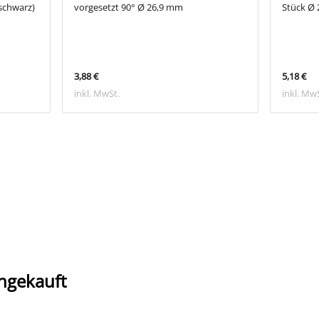
(schwarz)
vorgesetzt 90° Ø 26,9 mm
Stück Ø
3,88 €
5,18 €
inkl. MwSt.
inkl. Mw
ngekauft