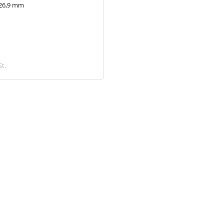
 26,9 mm
26,9 mm
2,28 €
St.
inkl. MwSt.