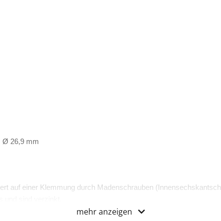
, Ø 26,9 mm
ert auf einer Klemmung durch Madenschrauben (Innensechskantsch
 und sind verzinkt.
mehr anzeigen
zertifiziert.