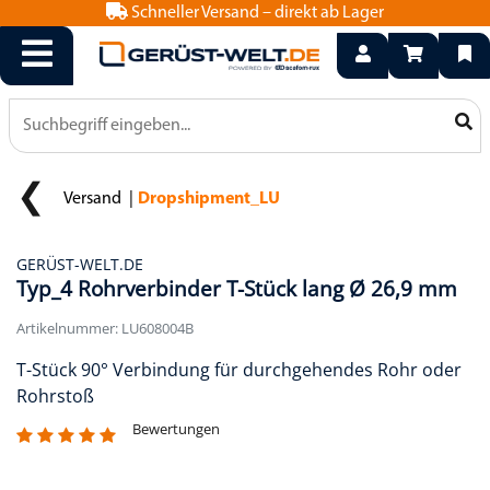
Schneller Versand – direkt ab Lager
info@geruest-welt.de
0800 15 50 550
Versand
Dropshipment_LU
GERÜST-WELT.DE
Typ_4 Rohrverbinder T-Stück lang Ø 26,9 mm
Artikelnummer: LU608004B
T-Stück 90° Verbindung für durchgehendes Rohr oder
Rohrstoß
Bewertungen