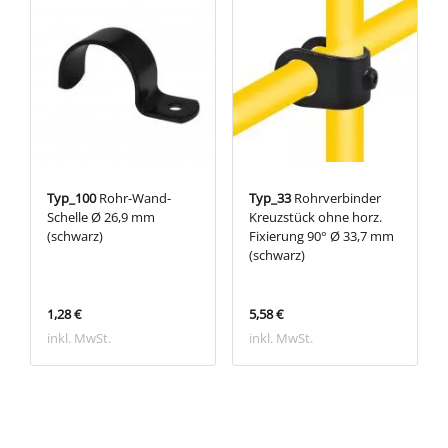
Typ_100
Rohr-Wand-
Typ_33
Rohrverbinder
Schelle Ø 26,9 mm
Kreuzstück ohne horz.
(schwarz)
Fixierung 90° Ø 33,7 mm
(schwarz)
1,28 €
5,58 €
inkl. MwSt.
inkl. MwSt.