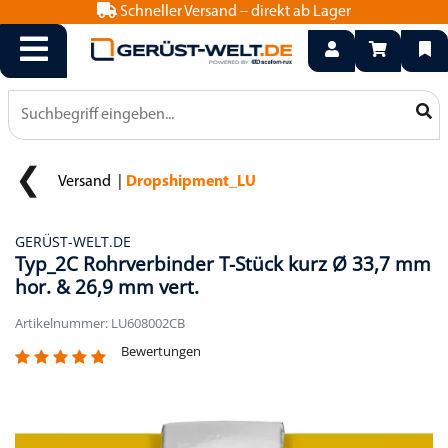
Schneller Versand – direkt ab Lager
info@geruest-welt.de
0800 15 50 550
Versand
Dropshipment_LU
GERÜST-WELT.DE
Typ_2C Rohrverbinder T-Stück kurz Ø 33,7 mm
hor. & 26,9 mm vert.
Artikelnummer: LU608002CB
Bewertungen