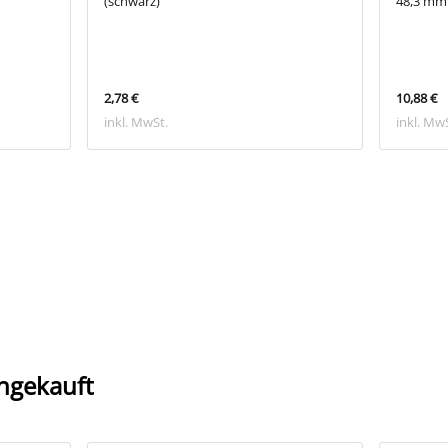
(schwarz)
48,3 mm
2,78 €
10,88 €
inkl. MwSt.
inkl. Mw
ngekauft