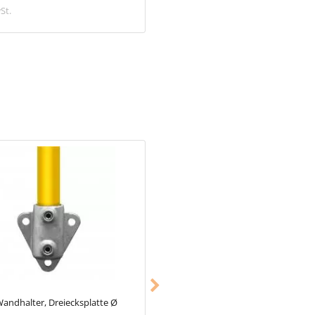
schon ab 18,98 €
St.
inkl. MwSt.
andhalter, Dreiecksplatte Ø
Typ_28
Rohrverbinder Kreuzstück