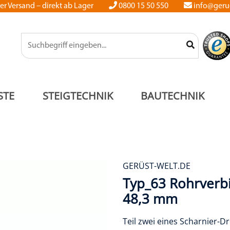
er Versand – direkt ab Lager
0800 15 50 550
info@gerue
STE
STEIGTECHNIK
BAUTECHNIK
GERÜST-WELT.DE
Typ_63 Rohrverb
48,3 mm
Teil zwei eines Scharnier-D