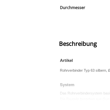
Durchmesser
Beschreibung
Artikel
Rohrverbinder Typ 63 silbern,
System
Das Rohrverbindersystem basi
Die Bauteile bestehen aus Guss
Viele dieser Teile sind auch TÜV 