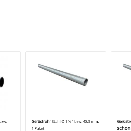
mer ein Scharnierauge und ein Scharnierzapfen. So können drehbare 
den. Der Schelle Typ 63 „Schanierzapfen“ ist ein Teil eines Drehscha
und Ausstattung
 Hinweise
meinsam ein Scharnier
l LU608075A passend für Ø 21,3 mm
l LU608075BC passend für Ø 26,9 & 33,7 mm
bzw.
Gerüstrohr
Stahl Ø 1 ½ “ bzw. 48,3 mm,
Gerüstr
l LU608075DEF passend für Ø 42,4 & 48,3 & 60,3 mm
schon 
1 Paket