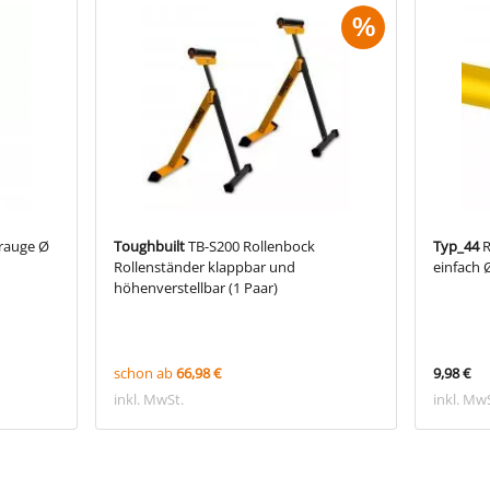
%
rauge Ø
Toughbuilt
TB-S200 Rollenbock
Typ_44
R
Rollenständer klappbar und
einfach 
höhenverstellbar (1 Paar)
schon ab
66,98 €
9,98 €
inkl. MwSt.
inkl. Mw