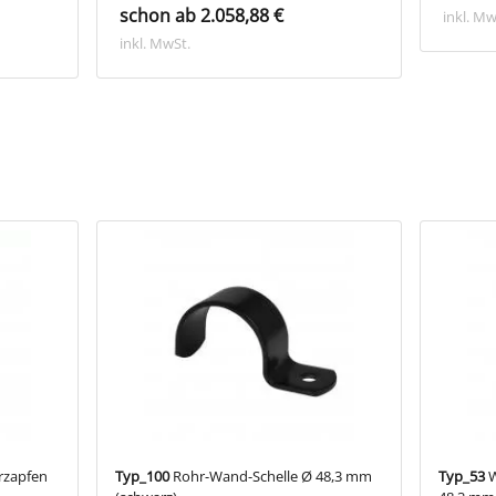
schon ab 2.058,88 €
inkl. Mw
inkl. MwSt.
rzapfen
Typ_100
Rohr-Wand-Schelle Ø 48,3 mm
Typ_53
W