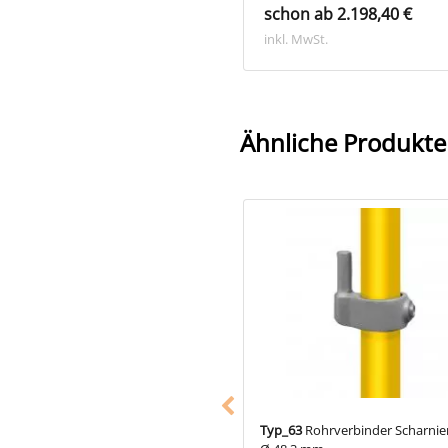
on ab 18,98 €
schon ab 2.198,40 €
. MwSt.
inkl. MwSt.
Ähnliche Produkte
28
Rohrverbinder Kreuzstück
Typ_63
Rohrverbinder Scharnie