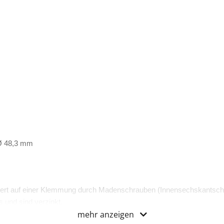
 Ø 48,3 mm
ert auf einer Klemmung durch Madenschrauben (Innensechskantsch
 und sind verzinkt.
mehr anzeigen
zertifiziert.