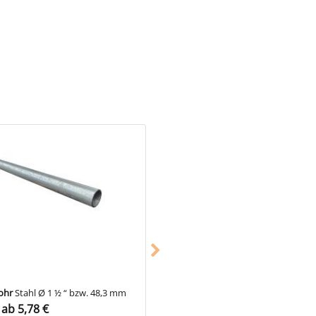
Konstruktionen wie Tore in
rniers.
ohr
Stahl Ø 1 ½ “ bzw. 48,3 mm
Gerüstrohr
Aluminium Ø 1 ½ “ bzw
ab 5,78 €
48,3 mm