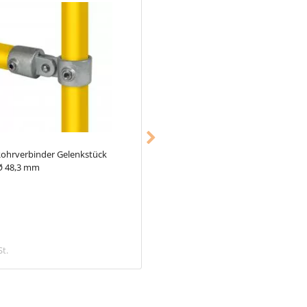
ohrverbinder Gelenkstück
Typ_70
Rohrverbinder Gitterhalter
Ø 48,3 mm
einfach Ø 26,9 mm
1,68 €
St.
inkl. MwSt.