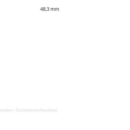
48,3 mm
rauben, Sechskantschrauben).