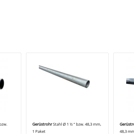
ichtungs-T-Stück“ schließt drei Rohrenden in einem Winkel von 90˚ 
 Gruppe der Bauteile, die für dreidimensionales Bauen benötigt werde
und Ausstattung
ehäuse
 Hinweise
l LU608075A passend für Ø 21,3 mm
l LU608075BC passend für Ø 26,9 & 33,7 mm
l LU608075DEF passend für Ø 42,4 & 48,3 & 60,3 mm
bzw.
Gerüstrohr
Stahl Ø 1 ½ “ bzw. 48,3 mm,
Gerüstr
1 Paket
48,3 m