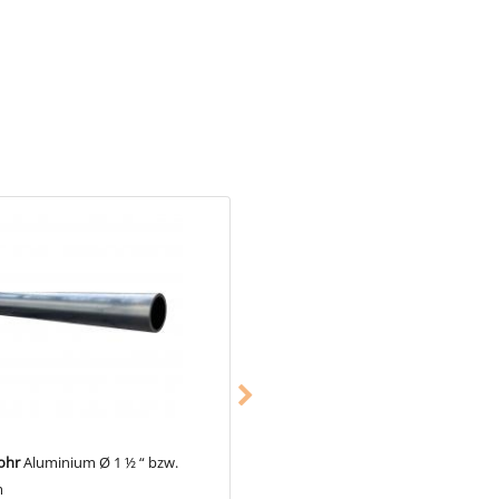
an ein durchgehendes Rohr an.
n.
ohr
Aluminium Ø 1 ½ “ bzw.
Gerüstrohr
Stahl Ø 1 ½ “ bzw. 48,
schon ab 5,78 €
m