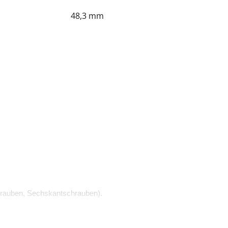
48,3 mm
rauben, Sechskantschrauben).