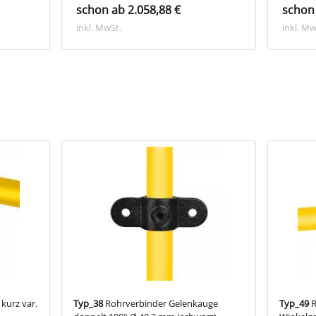
schon ab 2.058,88 €
schon 
inkl. MwSt.
inkl. Mw
kurz var.
Typ_38
Rohrverbinder Gelenkauge
Typ_49
R