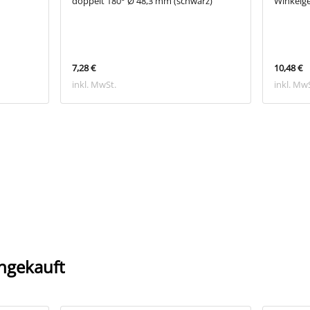
doppelt 180° Ø 48,3 mm (schwarz)
Winkelge
7,28 €
10,48 €
inkl. MwSt.
inkl. Mw
ngekauft