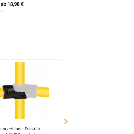
ab 18,98 €
inkl. MwSt.
St.
ohrverbinder Eckstück
Typ_9
Rohrverbinder gerade (innen