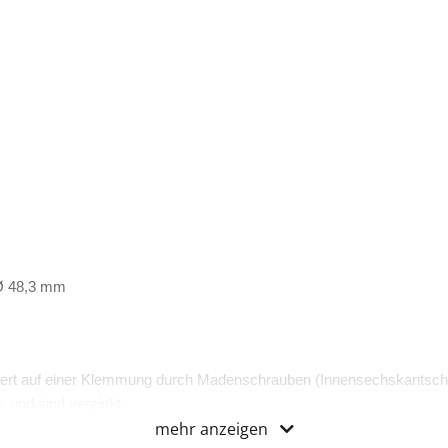
 Ø 48,3 mm
ert auf einer Klemmung durch Madenschrauben (Innensechskantsch
 und sind verzinkt.
mehr anzeigen
zertifiziert.