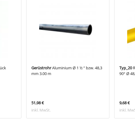
tück
Gerüstrohr
Aluminium Ø 1 ½ “ bzw. 48,3
Typ_20
R
mm 3.00 m
90° Ø 4
51,98 €
9,68 €
inkl. MwSt.
inkl. Mw