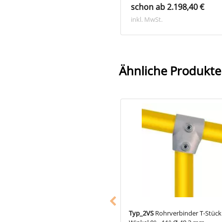
schon ab 2.198,40 €
. MwSt.
inkl. MwSt.
Ähnliche Produkte
14
Rohrverbinder Wandhalter
Typ_2VS
Rohrverbinder T-Stück 