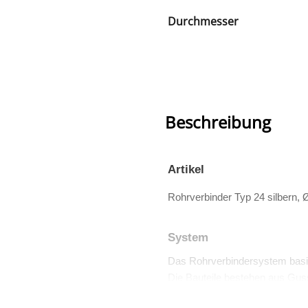
Durchmesser
Beschreibung
Artikel
Rohrverbinder Typ 24 silbern,
System
Das Rohrverbindersystem basi
Die Bauteile bestehen aus Guss
Viele dieser Teile sind auch TÜV 