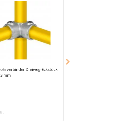
ohrverbinder Dreiweg-Eckstück
Typ_22
Rohrverbinder Kreuzstück
8,3 mm
durchgehend 90° Ø 48,3 mm
9,68 €
St.
inkl. MwSt.