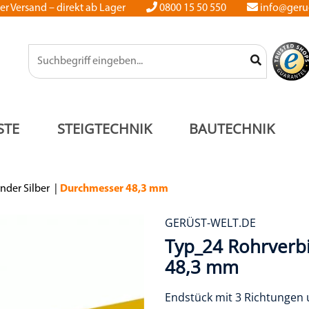
er Versand – direkt ab Lager
0800 15 50 550
info@gerue
STE
STEIGTECHNIK
BAUTECHNIK
nder Silber
Durchmesser 48,3 mm
GERÜST-WELT.DE
Typ_24 Rohrverbi
48,3 mm
Endstück mit 3 Richtunge