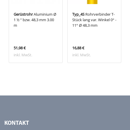
Gerüstrohr
Aluminium Ø
Typ_4S
Rohrverbinder T-
1 ½ “ bzw. 48,3 mm 3.00
Stück lang var. Winkel 0° -
m
11° Ø 48,3 mm
51,98 €
16,88 €
inkl. MwSt.
inkl. MwSt.
KONTAKT