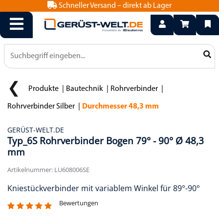
Schneller Versand – direkt ab Lager
info@geruest-welt.de
0800 15 50 550
Produkte
Bautechnik
Rohrverbinder
Rohrverbinder Silber
Durchmesser 48,3 mm
GERÜST-WELT.DE
Typ_6S Rohrverbinder Bogen 79° - 90° Ø 48,3
mm
Artikelnummer: LU608006SE
Kniestückverbinder mit variablem Winkel für 89°-90°
Bewertungen