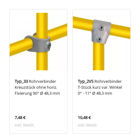
Typ_33
Rohrverbinder
Typ_2VS
Rohrverbinder
Kreuzstück ohne horiz.
T-Stück kurz var. Winkel
Fixierung 90° Ø 48,3 mm
0° - 11° Ø 48,3 mm
7,48 €
10,48 €
inkl. MwSt.
inkl. MwSt.