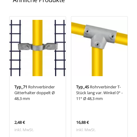
Typ_71
Rohrverbinder
Typ_4S
Rohrverbinder T-
Gitterhalter doppelt Ø
Stück lang var. Winkel 0° -
48,3 mm
11° Ø 48,3 mm
2,48 €
16,88 €
inkl. MwSt.
inkl. MwSt.