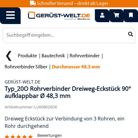
Schneller Versand – direkt ab Lager
info@geruest-welt.de
0800 15 50 550
Produkte
Bautechnik
Rohrverbinder
Rohrverbinder Silber
Durchmesser 48,3 mm
GERÜST-WELT.DE
Typ_20O Rohrverbinder Dreiweg-Eckstück 90°
aufklappbar Ø 48,3 mm
Artikelnummer: LU608020OE
Dreiweg Eckstück zur Verbindung von 3 Rohren, ein
Rohr durchgehend
Bewertungen