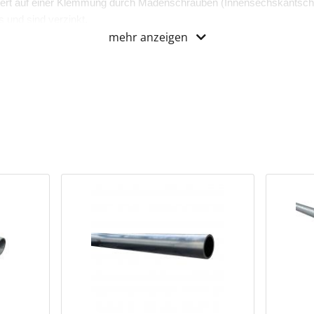
ert auf einer Klemmung durch Madenschrauben (Innensechskantsch
 und sind verzinkt.
mehr anzeigen
zertifiziert.
iweg-Endstück“ bringt drei unterschiedliche Rohrenden in einem Ko
 die für dreidimensionales Bauen benötigt werden.
und Ausstattung
ehäuse
 Hinweise
l LU608075A passend für Ø 21,3 mm
l LU608075BC passend für Ø 26,9 & 33,7 mm
l LU608075DEF passend für Ø 42,4 & 48,3 & 60,3 mm