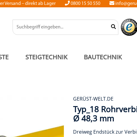
er Versand – direkt ab Lager
0800 15 50 550
info@gerue
STE
STEIGTECHNIK
BAUTECHNIK
GERÜST-WELT.DE
Typ_18 Rohrverb
Ø 48,3 mm
Dreiweg Endstück zur Verb