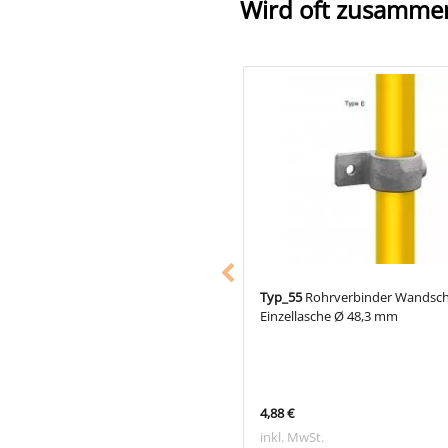
Wird oft zusamme
24
Rohrverbinder 3-Richtungs-T-
Typ_55
Rohrverbinder Wandsche
k Ø 48,3 mm
Einzellasche Ø 48,3 mm
 €
4,88 €
 MwSt.
inkl. MwSt.