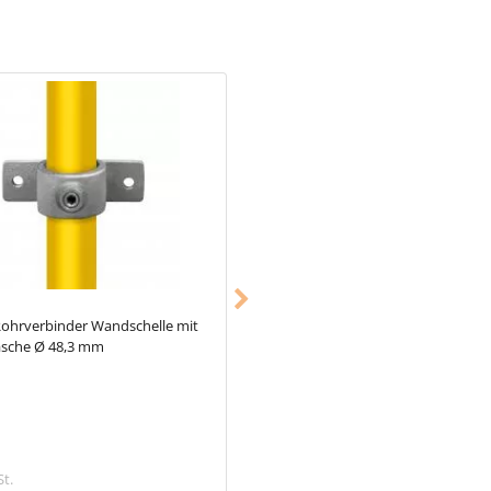
ohrverbinder Wandschelle mit
Typ_24
Rohrverbinder 3-Richtungs-
asche Ø 48,3 mm
Stück Ø 48,3 mm
11,68 €
St.
inkl. MwSt.