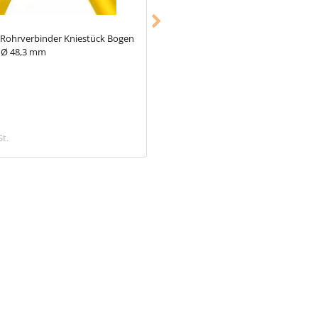
Rohrverbinder Kniestück Bogen
Typ_48
Rohrverbinder Gelenkstück
° Ø 48,3 mm
doppelt 90° Ø 48,3 mm
18,78 €
St.
inkl. MwSt.