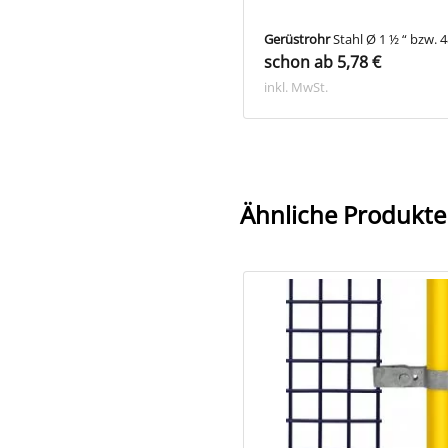
strohr
Aluminium Ø 1 ½ “ bzw.
Gerüstrohr
Stahl Ø 1 ½ “ bzw. 
schon ab 5,78 €
 mm, 1 Paket
on ab 2.198,40 €
inkl. MwSt.
. MwSt.
Ähnliche Produkte