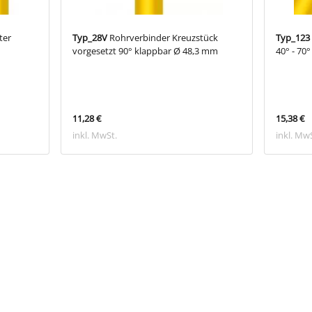
ter
Typ_28V
Rohrverbinder Kreuzstück
Typ_123
vorgesetzt 90° klappbar Ø 48,3 mm
40° - 70
11,28 €
15,38 €
inkl. MwSt.
inkl. Mw