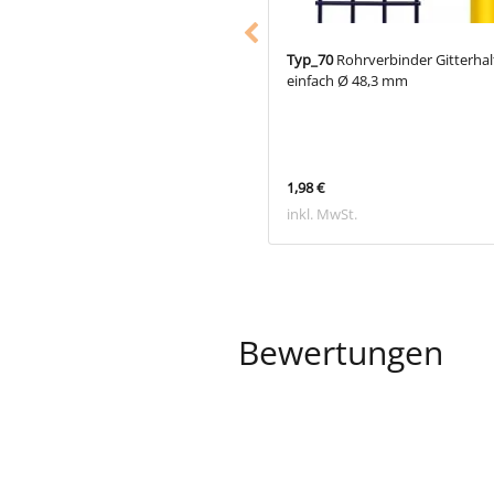
85
Rohrverbinder Traufenbogen Ø
Typ_70
Rohrverbinder Gitterhal
 mm
einfach Ø 48,3 mm
 €
1,98 €
 MwSt.
inkl. MwSt.
Bewertungen