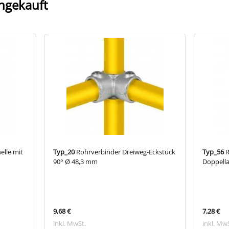
ngekauft
lle mit
Typ_20
Rohrverbinder Dreiweg-Eckstück
Typ_56
R
90° Ø 48,3 mm
Doppell
9,68 €
7,28 €
inkl. MwSt.
inkl. Mw