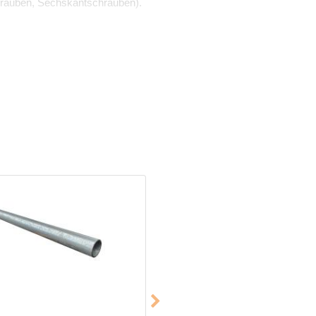
rauben, Sechskantschrauben).
pfstück zusammen und gehört