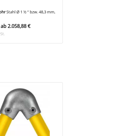
ohr
Stahl Ø 1 ½ “ bzw. 48,3 mm,
Gerüstrohr
Aluminium Ø 1 ½ “ bzw
48,3 mm, 1 Paket
ab 2.058,88 €
schon ab 2.198,40 €
St.
inkl. MwSt.