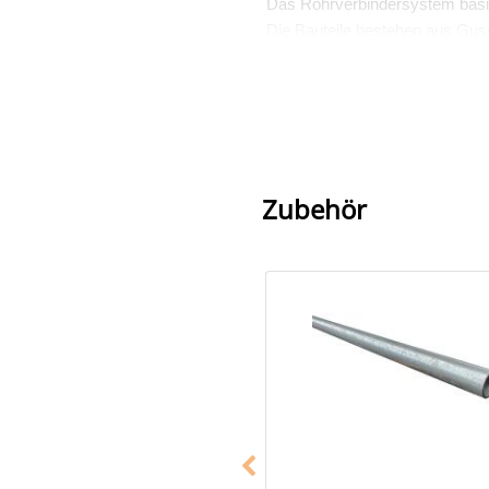
Das Rohrverbindersystem basi
Die Bauteile bestehen aus Guss
Viele dieser Teile sind auch TÜV 
Anwendung
Der Rohrverbinder Typ 18 „Dre
damit zur Gruppe der Bauteile,
Zubehör
Material, Eigenschaften 
Verzinktes Metallgussg
3 Madenschrauben
Zusatzinformationen und
Innensechskantschlüsse
Innensechskantschlüsse
Innensechskantschlüsse