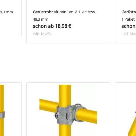
48,3 mm
Gerüstrohr
Aluminium Ø 1 ½ “ bzw.
Gerüstr
48,3 mm
1 Paket
schon ab 18,98 €
schon 
inkl. MwSt.
inkl. Mw