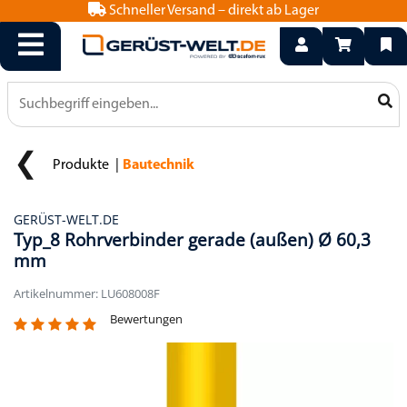
Schneller Versand – direkt ab Lager
info@geruest-welt.de
0800 15 50 550
Produkte
Bautechnik
GERÜST-WELT.DE
Typ_8 Rohrverbinder gerade (außen) Ø 60,3
mm
Artikelnummer: LU608008F
Bewertungen