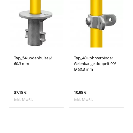
Typ_54
Bodenhülse Ø
Typ_40
Rohrverbinder
60,3 mm
Gelenkauge doppelt 90°
Ø 60,3 mm
37,18 €
10,98 €
inkl. MwSt.
inkl. MwSt.