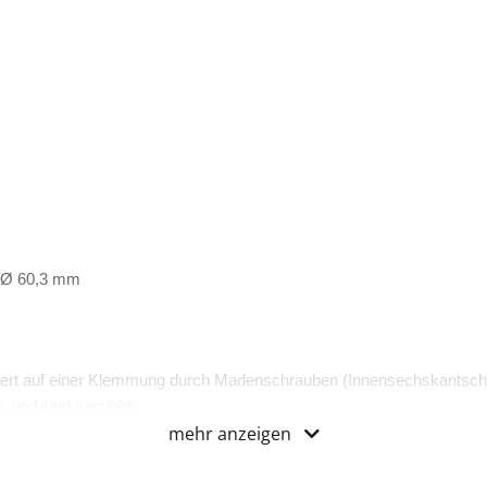
, Ø 60,3 mm
ert auf einer Klemmung durch Madenschrauben (Innensechskantsch
 und sind verzinkt.
mehr anzeigen
zertifiziert.