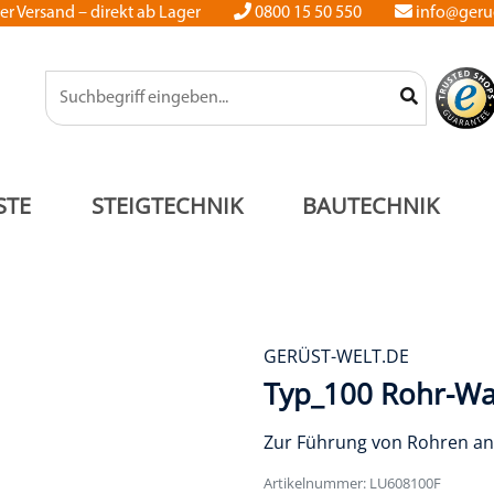
er Versand – direkt ab Lager
0800 15 50 550
info@gerue
STE
STEIGTECHNIK
BAUTECHNIK
GERÜST-WELT.DE
Typ_100 Rohr-Wa
Zur Führung von Rohren a
Artikelnummer: LU608100F