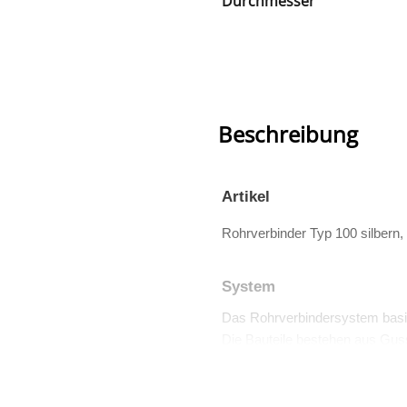
Durchmesser
Beschreibung
Artikel
Rohrverbinder Typ 100 silbern
System
Das Rohrverbindersystem basi
Die Bauteile bestehen aus Guss
Viele dieser Teile sind auch TÜV 