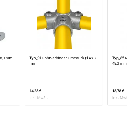
48,3 mm
Typ_91
Rohrverbinder Firststück Ø 48,3
Typ_85
R
mm
48,3 mm
14,38 €
18,78 €
inkl. MwSt.
inkl. Mw