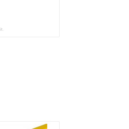
33,08 €
St.
inkl. MwSt.