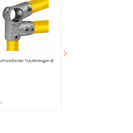
ohrverbinder Traufenbogen Ø
Typ_11
Fußplatte quadratisch Ø 48
mm
8,08 €
St.
inkl. MwSt.