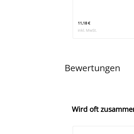
 €
11,18 €
 MwSt.
inkl. MwSt.
Bewertungen
Wird oft zusamme