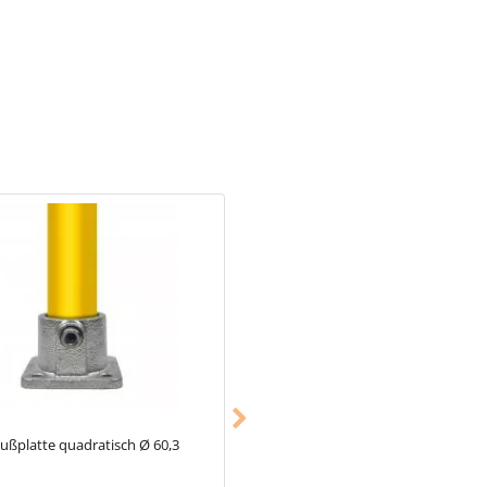
estimmt ein unbelastetes Rohr
rt.
ußplatte quadratisch Ø 60,3
Typ_26
Rohrverbinder 4-Richtungs
Kreuzstück Ø 60,3 mm