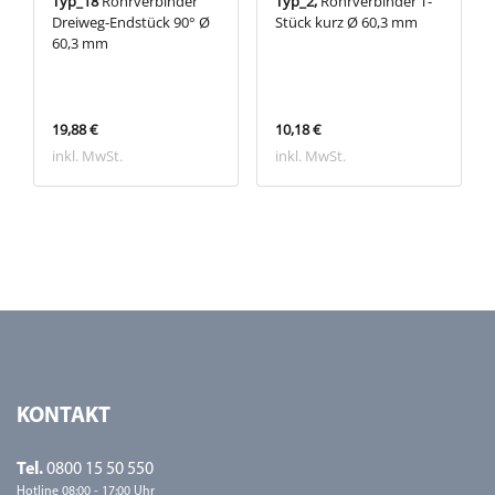
Typ_18
Rohrverbinder
Typ_2,
Rohrverbinder T-
Dreiweg-Endstück 90° Ø
Stück kurz Ø 60,3 mm
60,3 mm
19,88 €
10,18 €
inkl. MwSt.
inkl. MwSt.
KONTAKT
Tel.
0800 15 50 550
Hotline 08:00 - 17:00 Uhr