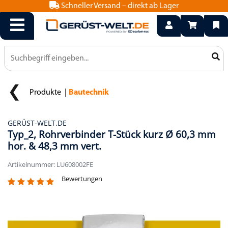
Schneller Versand – direkt ab Lager
info@geruest-welt.de
0800 15 50 550
Produkte
Bautechnik
GERÜST-WELT.DE
Typ_2, Rohrverbinder T-Stück kurz Ø 60,3 mm
hor. & 48,3 mm vert.
Artikelnummer: LU608002FE
Bewertungen