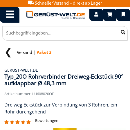
Schneller Versand – direkt ab Lager
info@geruest-welt.de
0800 15 50 550
Versand
Paket 3
GERÜST-WELT.DE
Typ_20O Rohrverbinder Dreiweg-Eckstück 90°
aufklappbar Ø 48,3 mm
Artikelnummer: LU608020OE
Dreiweg Eckstück zur Verbindung von 3 Rohren, ein
Rohr durchgehend
Bewertungen