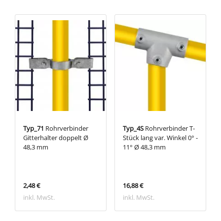
Typ_71
Rohrverbinder
Typ_4S
Rohrverbinder T-
Gitterhalter doppelt Ø
Stück lang var. Winkel 0° -
48,3 mm
11° Ø 48,3 mm
2,48 €
16,88 €
inkl. MwSt.
inkl. MwSt.