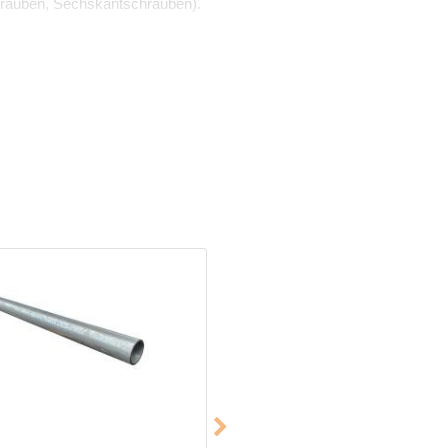
rauben, Sechskantschrauben).
ungsauge, was insbesondere in