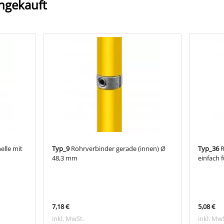
ngekauft
lle mit
Typ_9
Rohrverbinder gerade (innen) Ø
Typ_36
R
48,3 mm
einfach 
7,18 €
5,08 €
inkl. MwSt.
inkl. Mw