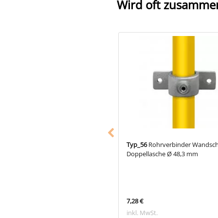
Wird oft zusamme
,
Rohrverbinder T-Stück kurz Ø
Typ_56
Rohrverbinder Wandsche
 mm
Doppellasche Ø 48,3 mm
 €
7,28 €
 MwSt.
inkl. MwSt.