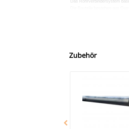
Das Rohrverbindersystem basi
Die Bauteile bestehen aus Guss
Viele dieser Teile sind auch TÜV 
Anwendung
Der Verbinder Typ 55 „Wandsche
Bereichen einer Ecke sehr hilfr
Zubehör
Material, Eigenschaften 
Verzinkte Metallschelle
Eine Befestigungslasche
Zusatzinformationen und
Innensechskantschlüsse
Innensechskantschlüsse
Innensechskantschlüsse