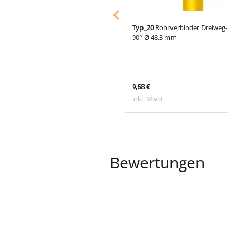
8
Rohrverbinder gerade (außen) Ø
Typ_20
Rohrverbinder Dreiweg-
 mm (schwarz)
90° Ø 48,3 mm
€
9,68 €
 MwSt.
inkl. MwSt.
Bewertungen