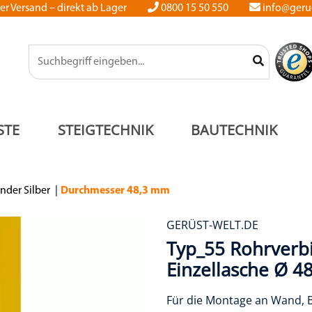
er Versand – direkt ab Lager
0800 15 50 550
info@gerue
STE
STEIGTECHNIK
BAUTECHNIK
nder Silber
Durchmesser 48,3 mm
GERÜST-WELT.DE
Typ_55 Rohrverb
Einzellasche Ø 
Für die Montage an Wand,