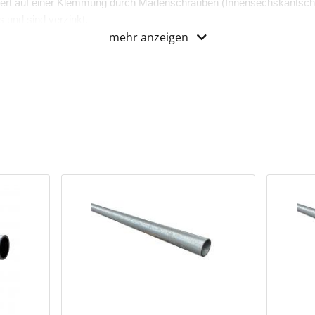
ert auf einer Klemmung durch Madenschrauben (Innensechskantsch
 und sind verzinkt.
mehr anzeigen
zertifiziert.
lle mit Einzellasche“ ist eine Wandbefestigung mit einem Befestig
eich sein kann.
und Ausstattung
 mit Bohrung
 Hinweise
l LU608075A passend für Ø 21,3 mm
l LU608075BC passend für Ø 26,9 & 33,7 mm
l LU608075DEF passend für Ø 42,4 & 48,3 & 60,3 mm