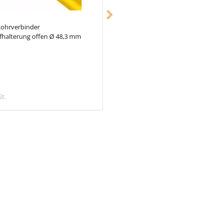
ohrverbinder
Typ_4
Rohrverbinder T-Stück lang 
fhalterung offen Ø 48,3 mm
mm
10,98 €
St.
inkl. MwSt.