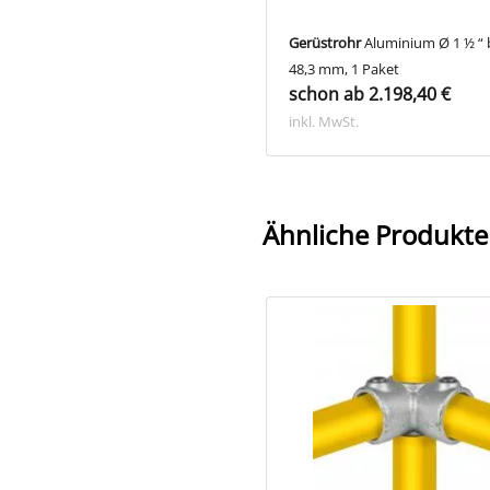
strohr
Aluminium Ø 1 ½ “ bzw.
Gerüstrohr
Aluminium Ø 1 ½ “ 
3 mm
48,3 mm, 1 Paket
on ab 18,98 €
schon ab 2.198,40 €
. MwSt.
inkl. MwSt.
Ähnliche Produkte