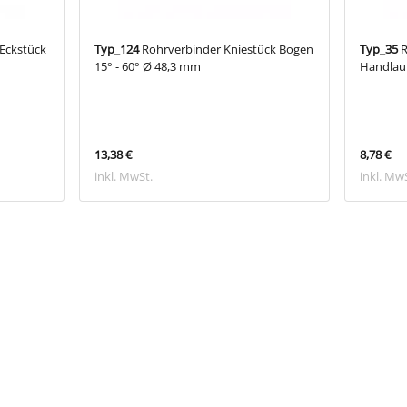
Eckstück
Typ_124
Rohrverbinder Kniestück Bogen
Typ_35
R
15° - 60° Ø 48,3 mm
Handlau
13,38 €
8,78 €
inkl. MwSt.
inkl. Mw