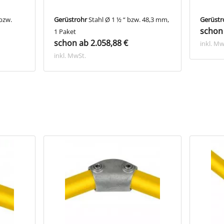
bzw.
Gerüstrohr
Stahl Ø 1 ½ “ bzw. 48,3 mm,
Gerüstr
schon 
1 Paket
schon ab 2.058,88 €
inkl. Mw
inkl. MwSt.