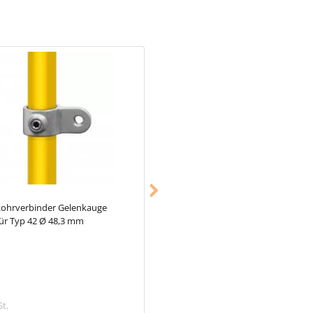
ohrverbinder Gelenkauge
Typ_2,
Rohrverbinder T-Stück kurz
für Typ 42 Ø 48,3 mm
60,3 mm
10,18 €
St.
inkl. MwSt.