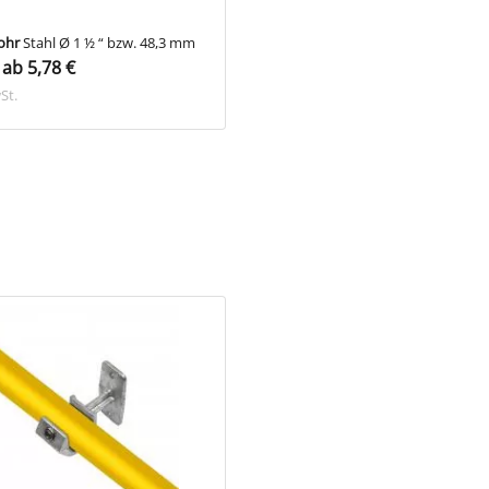
ohr
Stahl Ø 1 ½ “ bzw. 48,3 mm
Gerüstrohr
Aluminium Ø 1 ½ “ bzw
ab 5,78 €
48,3 mm
schon ab 18,98 €
St.
inkl. MwSt.