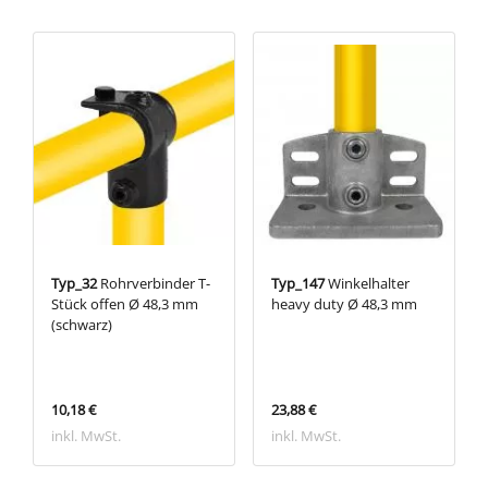
Typ_32
Rohrverbinder T-
Typ_147
Winkelhalter
Stück offen Ø 48,3 mm
heavy duty Ø 48,3 mm
(schwarz)
10,18 €
23,88 €
inkl. MwSt.
inkl. MwSt.