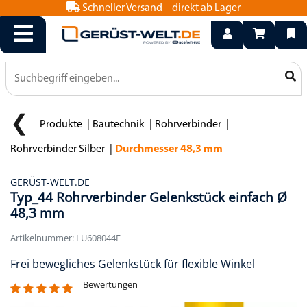
Schneller Versand – direkt ab Lager
info@geruest-welt.de
0800 15 50 550
Produkte
Bautechnik
Rohrverbinder
Rohrverbinder Silber
Durchmesser 48,3 mm
GERÜST-WELT.DE
Typ_44 Rohrverbinder Gelenkstück einfach Ø
48,3 mm
Artikelnummer: LU608044E
Frei bewegliches Gelenkstück für flexible Winkel
Bewertungen