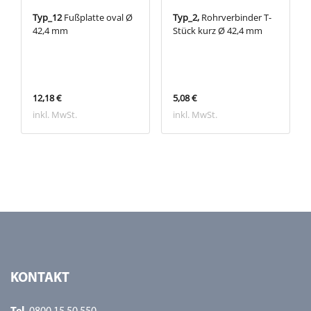
Typ_12
Fußplatte oval Ø
Typ_2,
Rohrverbinder T-
42,4 mm
Stück kurz Ø 42,4 mm
12,18 €
5,08 €
inkl. MwSt.
inkl. MwSt.
KONTAKT