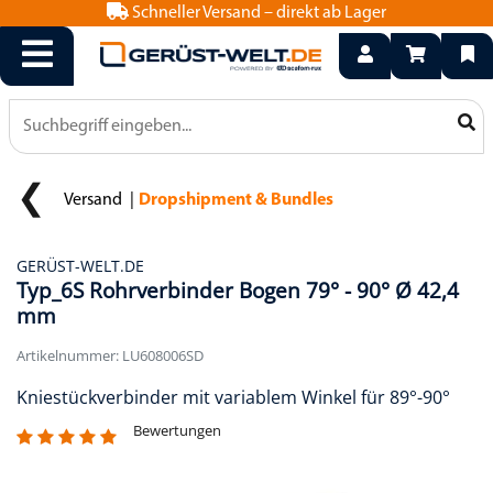
Schneller Versand – direkt ab Lager
info@geruest-welt.de
0800 15 50 550
Versand
Dropshipment & Bundles
GERÜST-WELT.DE
Typ_6S Rohrverbinder Bogen 79° - 90° Ø 42,4
mm
Artikelnummer: LU608006SD
Kniestückverbinder mit variablem Winkel für 89°-90°
Bewertungen