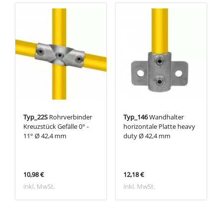
Typ_22S
Rohrverbinder
Typ_146
Wandhalter
Kreuzstück Gefälle 0° -
horizontale Platte heavy
11° Ø 42,4 mm
duty Ø 42,4 mm
10,98 €
12,18 €
inkl. MwSt.
inkl. MwSt.