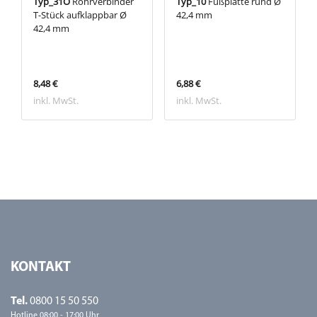
Typ_31O
Rohrverbinder
Typ_10
Fußplatte rund Ø
T-Stück aufklappbar Ø
42,4 mm
42,4 mm
8,48 €
6,88 €
inkl. MwSt.
inkl. MwSt.
KONTAKT
Tel.
0800 15 50 550
Hotline 08:00 - 17:00 Uhr