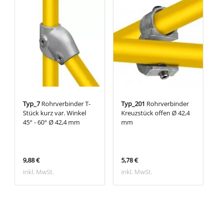
Typ_7
Rohrverbinder T-
Typ_201
Rohrverbinder
Stück kurz var. Winkel
Kreuzstück offen Ø 42,4
45° - 60° Ø 42,4 mm
mm
9,88 €
5,78 €
inkl. MwSt.
inkl. MwSt.