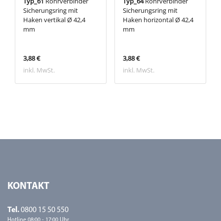
Typ_61
Rohrverbinder
Typ_64
Rohrverbinder
Sicherungsring mit
Sicherungsring mit
Haken vertikal Ø 42,4
Haken horizontal Ø 42,4
mm
mm
3,88 €
3,88 €
inkl. MwSt.
inkl. MwSt.
KONTAKT
Tel.
0800 15 50 550
Hotline 08:00 - 17:00 Uhr