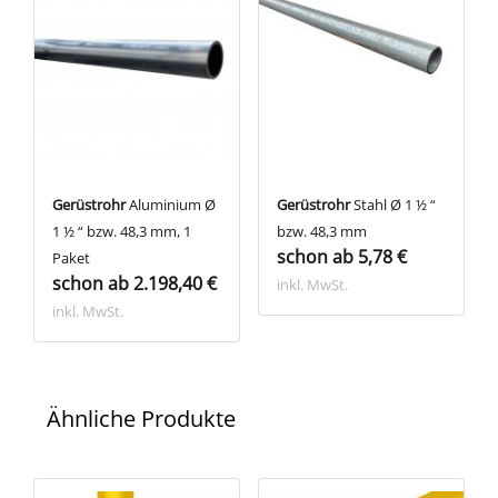
Gerüstrohr
Aluminium Ø
Gerüstrohr
Stahl Ø 1 ½ “
1 ½ “ bzw. 48,3 mm, 1
bzw. 48,3 mm
schon ab 5,78 €
Paket
schon ab 2.198,40 €
inkl. MwSt.
inkl. MwSt.
Ähnliche Produkte