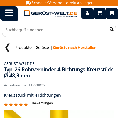
Schneller Versand – direkt ab Lager
info@geruest-welt.de
0800 15 50 550
Produkte
Gerüste
Gerüste nach Hersteller
GERÜST-WELT.DE
Typ_26 Rohrverbinder 4-Richtungs-Kreuzstück
Ø 48,3 mm
Artikelnummer: LU608026E
Kreuzstück mit 4 Richtungen
Bewertungen