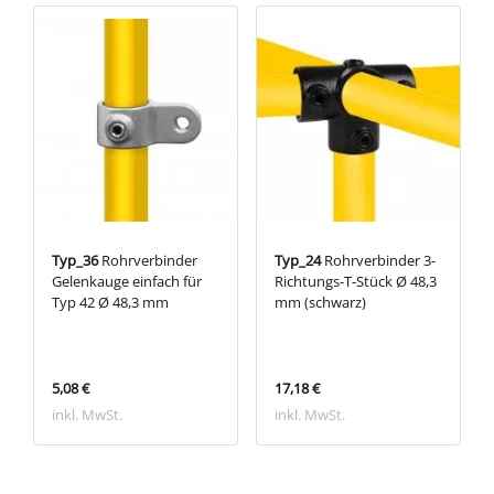
Typ_36
Rohrverbinder
Typ_24
Rohrverbinder 3-
Gelenkauge einfach für
Richtungs-T-Stück Ø 48,3
Typ 42 Ø 48,3 mm
mm (schwarz)
5,08 €
17,18 €
inkl. MwSt.
inkl. MwSt.