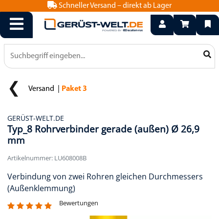
Schneller Versand – direkt ab Lager
info@geruest-welt.de
0800 15 50 550
Versand
Paket 3
GERÜST-WELT.DE
Typ_8 Rohrverbinder gerade (außen) Ø 26,9
mm
Artikelnummer: LU608008B
Verbindung von zwei Rohren gleichen Durchmessers
(Außenklemmung)
Bewertungen