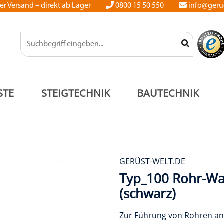
er Versand – direkt ab Lager
0800 15 50 550
info@gerue
STE
STEIGTECHNIK
BAUTECHNIK
GERÜST-WELT.DE
Typ_100 Rohr-Wa
(schwarz)
Zur Führung von Rohren a