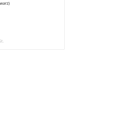
warz)
horiz. Fixierung 90° Ø 26,9 mm
3,88 €
St.
inkl. MwSt.