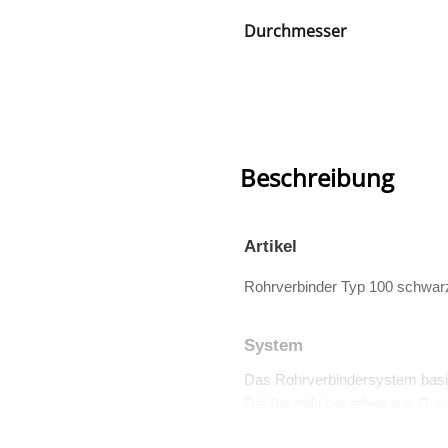
Durchmesser
Beschreibung
Artikel
Rohrverbinder Typ 100 schwar
System
Das Rohrverbindersystem basi
Die Bauteile bestehen aus Guss
Viele dieser Teile sind auch TÜV 