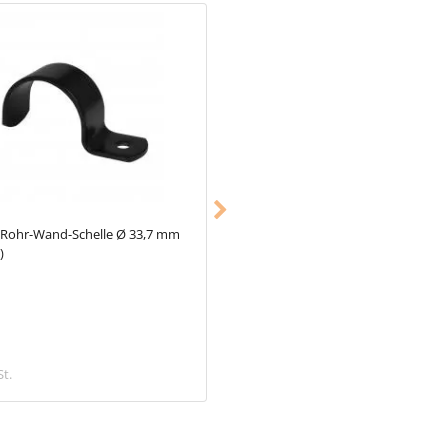
Rohr-Wand-Schelle Ø 33,7 mm
Typ_12
Fußplatte oval Ø 26,9 mm
)
(schwarz)
11,18 €
St.
inkl. MwSt.