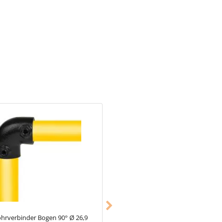
estimmt ein unbelastetes Rohr
rt.
hrverbinder Bogen 90° Ø 26,9
Typ_33
Rohrverbinder Kreuzstück