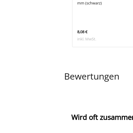
mm (schwarz)
 €
8,08 €
 MwSt.
inkl. MwSt.
Bewertungen
Wird oft zusamme