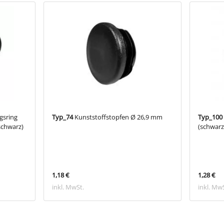
gsring
Typ_74
Kunststoffstopfen Ø 26,9 mm
Typ_100
schwarz)
(schwarz
1,18 €
1,28 €
inkl. MwSt.
inkl. Mw