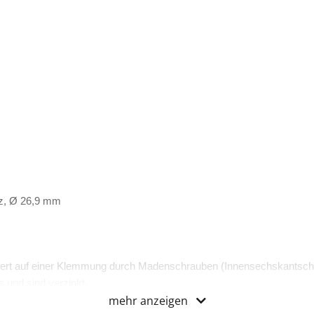
z, Ø 26,9 mm
ert auf einer Klemmung durch Madenschrauben (Innensechskantsch
 und sind verzinkt.
mehr anzeigen
zertifiziert.