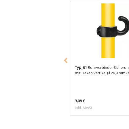
12
Fußplatte oval Ø 26,9 mm
Typ_61
Rohrverbinder Sicherun
arz)
mit Haken vertikal Ø 26,9 mm (
 €
3,08 €
 MwSt.
inkl. MwSt.