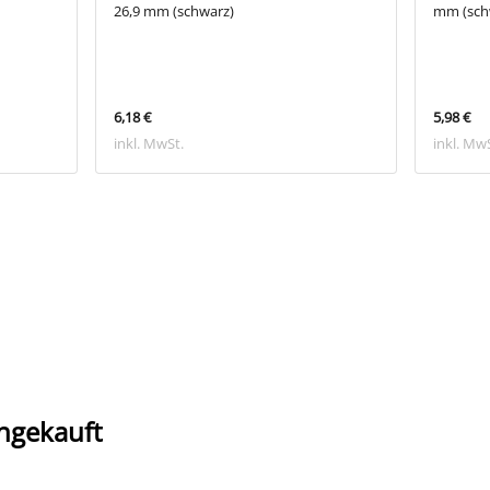
26,9 mm (schwarz)
mm (sch
6,18 €
5,98 €
inkl. MwSt.
inkl. Mw
ngekauft