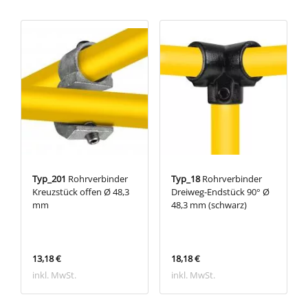
Typ_201
Rohrverbinder
Typ_18
Rohrverbinder
Kreuzstück offen Ø 48,3
Dreiweg-Endstück 90° Ø
mm
48,3 mm (schwarz)
13,18 €
18,18 €
inkl. MwSt.
inkl. MwSt.