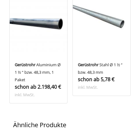
Gerüstrohr
Aluminium Ø
Gerüstrohr
Stahl Ø 1 ½ “
1 ½ “ bzw. 48,3 mm, 1
bzw. 48,3 mm
schon ab 5,78 €
Paket
schon ab 2.198,40 €
inkl. MwSt.
inkl. MwSt.
Ähnliche Produkte