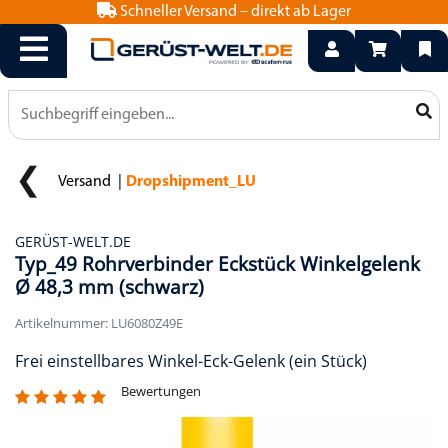
Schneller Versand – direkt ab Lager
info@geruest-welt.de
0800 15 50 550
Versand
Dropshipment_LU
GERÜST-WELT.DE
Typ_49 Rohrverbinder Eckstück Winkelgelenk
Ø 48,3 mm (schwarz)
Artikelnummer: LU6080Z49E
Frei einstellbares Winkel-Eck-Gelenk (ein Stück)
Bewertungen