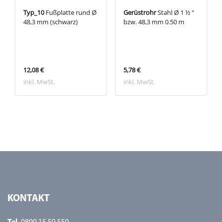
Typ_10
Fußplatte rund Ø
Gerüstrohr
Stahl Ø 1 ½ “
48,3 mm (schwarz)
bzw. 48,3 mm 0.50 m
12,08 €
5,78 €
inkl. MwSt.
inkl. MwSt.
KONTAKT