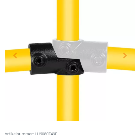
Artikelnummer: LU6080Z49E