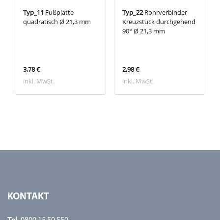
Typ_11
Fußplatte
Typ_22
Rohrverbinder
quadratisch Ø 21,3 mm
Kreuzstück durchgehend
90° Ø 21,3 mm
3,78 €
2,98 €
inkl. MwSt.
inkl. MwSt.
KONTAKT