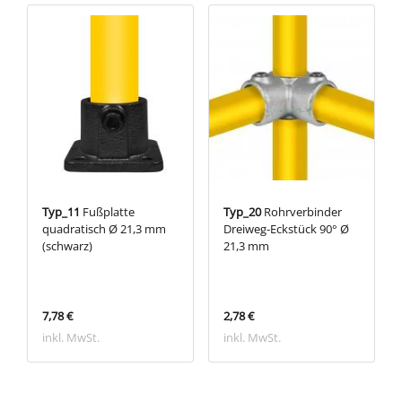
Typ_11
Fußplatte
Typ_20
Rohrverbinder
quadratisch Ø 21,3 mm
Dreiweg-Eckstück 90° Ø
(schwarz)
21,3 mm
7,78 €
2,78 €
inkl. MwSt.
inkl. MwSt.