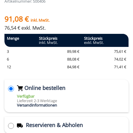
Artikelnummer: S00406
91,08 €
inkl. MwSt.
76,54 € exkl. MwSt.
Menge
Stückpreis
Stückpreis
inkl. MwSt.
exkl. MwSt.
3
89,98 €
75,61 €
6
88,08 €
74,02 €
12
84,98 €
71,41 €
Online bestellen
Verfügbar
Lieferzeit 2-3 Werktage
Versandinformationen
Reservieren & Abholen