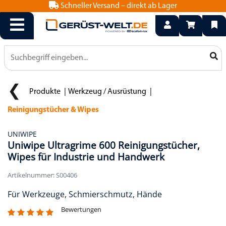
Schneller Versand – direkt ab Lager
info@geruest-welt.de
0800 15 50 550
Produkte
Werkzeug / Ausrüstung
Reinigungstücher & Wipes
UNIWIPE
Uniwipe Ultragrime 600 Reinigungstücher,
Wipes für Industrie und Handwerk
Artikelnummer: S00406
Für Werkzeuge, Schmierschmutz, Hände
Bewertungen