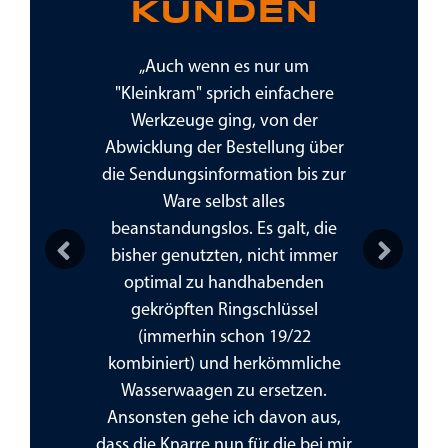
KUNDEN
stteile tipp
„Auch wenn es nur um
„Hier findet
eitung der
"Kleinkram" sprich einfachere
Montage- 
 Versendung
Werkzeuge ging, von der
benötigt, 
überdenken,
Abwicklung der Bestellung über
oder privat
hlich
die Sendungsinformation bis zur
Verh
er Lieferung
Ware selbst alles
beanstandungslos. Es galt, die
bisher genutzten, nicht immer
optimal zu handhabenden
Previous
Next
gekröpften Ringschlüssel
(immerhin schon 19/22
kombiniert) und herkömmliche
Wasserwaagen zu ersetzen.
Ansonsten gehe ich davon aus,
dass die Knarre nun für die bei mir