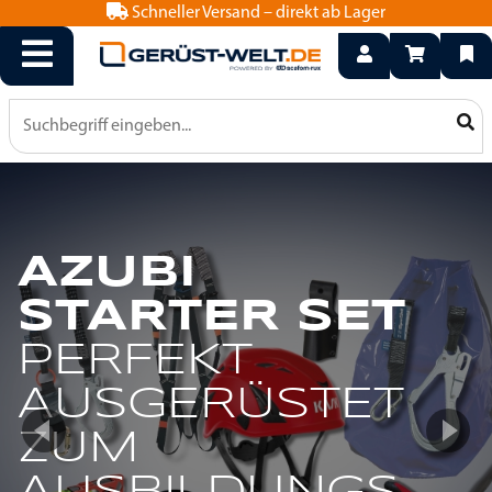
Schneller Versand – direkt ab Lager
info@geruest-welt.de
0800 15 50 550
AZUBI
JETZT
STARTER SET
GERÜST-
FRAMESCAFF
PERFEKT
WELT.DE
ENTDECKEN!
AUSGERÜSTET
DEIN
KOMPATIBEL
ZUM
ONLINESHOP
MIT LAYHER