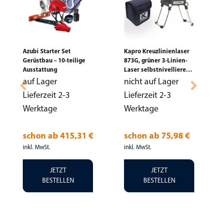
Azubi Starter Set
Kapro Kreuzlinienlaser
Gerüstbau – 10-teilige
873G, grüner 3-Linien-
Ausstattung
Laser selbstnivellierend
+ Tasche
auf Lager
nicht auf Lager
Lieferzeit 2-3
Lieferzeit 2-3
Werktage
Werktage
schon ab
415,31 €
schon ab
75,98 €
inkl. MwSt.
inkl. MwSt.
JETZT
JETZT
BESTELLEN
BESTELLEN