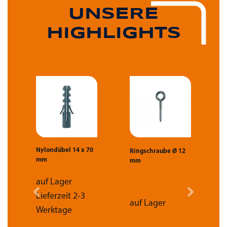
UNSERE
HIGHLIGHTS
Nylondübel 14 x 70
1
Ringschraube Ø 12
mm
mm
F
m
(
auf Lager
Lieferzeit 2-3
auf Lager
Werktage