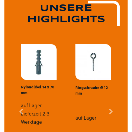
UNSERE
HIGHLIGHTS
Nylondübel 14 x 70
1
Ringschraube Ø 12
mm
mm
F
m
(
auf Lager
Lieferzeit 2-3
auf Lager
Werktage