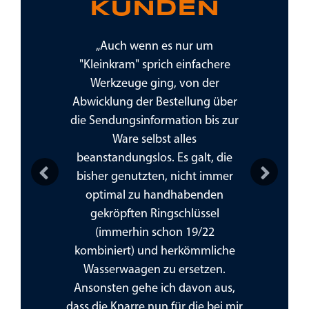
KUNDEN
stteile tipp
„Auch wenn es nur um
„Hier findet
eitung der
"Kleinkram" sprich einfachere
Montage- 
 Versendung
Werkzeuge ging, von der
benötigt, 
überdenken,
Abwicklung der Bestellung über
oder privat
hlich
die Sendungsinformation bis zur
Verh
er Lieferung
Ware selbst alles
beanstandungslos. Es galt, die
bisher genutzten, nicht immer
optimal zu handhabenden
Previous
Next
gekröpften Ringschlüssel
(immerhin schon 19/22
kombiniert) und herkömmliche
Wasserwaagen zu ersetzen.
Ansonsten gehe ich davon aus,
dass die Knarre nun für die bei mir