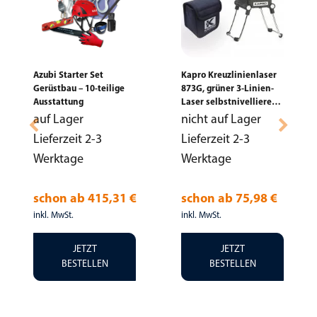
Azubi Starter Set
Kapro Kreuzlinienlaser
Gerüstbau – 10-teilige
873G, grüner 3-Linien-
Ausstattung
Laser selbstnivellierend
+ Tasche
auf Lager
nicht auf Lager
Lieferzeit 2-3
Lieferzeit 2-3
Werktage
Werktage
schon ab
415,31 €
schon ab
75,98 €
inkl. MwSt.
inkl. MwSt.
JETZT
JETZT
BESTELLEN
BESTELLEN