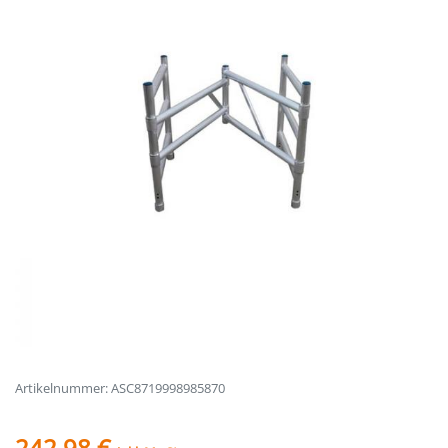
Artikelnummer: ASC8719998985870
242,98 €