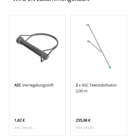
ASC
Verriegelungsstift
2
x ASC Telestabilisator
2,00 m
1,82 €
255,98 €
inkl. MwSt.
inkl. MwSt.