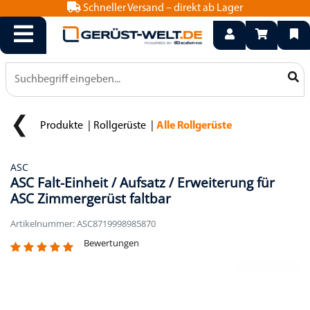
Schneller Versand – direkt ab Lager
info@geruest-welt.de
0800 15 50 550
Produkte
Rollgerüste
Alle Rollgerüste
ASC
ASC Falt-Einheit / Aufsatz / Erweiterung für
ASC Zimmergerüst faltbar
Artikelnummer: ASC8719998985870
Bewertungen