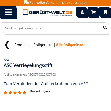
Schneller Versand – direkt ab Lager
info@geruest-welt.de
0800 15 50 550
Produkte
Rollgerüste
Alle Rollgerüste
ASC
ASC Verriegelungsstift
Artikelnummer: ASC8719325137163
Zum Verbinden der Aufsteckrahmen von ASC
Bewertungen