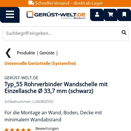
Schneller Versand – direkt ab Lager
info@geruest-welt.de
0800 15 50 550
Produkte
Gerüste
Universelle Gerüstteile (Systemfrei)
GERÜST-WELT.DE
Typ_55 Rohrverbinder Wandschelle mit
Einzellasche Ø 33,7 mm (schwarz)
Artikelnummer: LU6080Z55C
Für die Montage an Wand, Boden, Decke mit
minimalem Wandabstand
Bewertungen