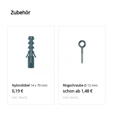
Zubehör
Nylondübel
14 x 70 mm
Ringschraube
Ø 12 mm
0,19 €
schon ab 1,48 €
inkl. MwSt.
inkl. MwSt.