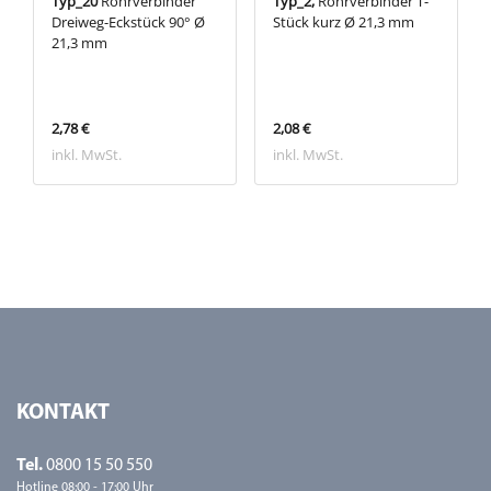
Typ_20
Rohrverbinder
Typ_2,
Rohrverbinder T-
Dreiweg-Eckstück 90° Ø
Stück kurz Ø 21,3 mm
21,3 mm
2,78 €
2,08 €
inkl. MwSt.
inkl. MwSt.
KONTAKT
Tel.
0800 15 50 550
Hotline 08:00 - 17:00 Uhr