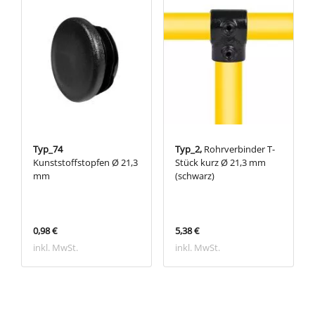
Typ_74
Typ_2,
Rohrverbinder T-
Kunststoffstopfen Ø 21,3
Stück kurz Ø 21,3 mm
mm
(schwarz)
0,98 €
5,38 €
inkl. MwSt.
inkl. MwSt.